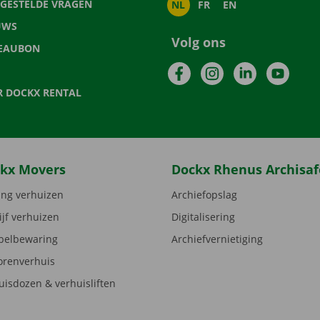
LGESTELDE VRAGEN
NL
FR
EN
UWS
Volg ons
EAUBON
Facebook
Instagram
LinkedIn
YouTu
R DOCKX RENTAL
kx Movers
Dockx Rhenus Archisaf
ng verhuizen
Archiefopslag
ijf verhuizen
Digitalisering
elbewaring
Archiefvernietiging
orenverhuis
uisdozen & verhuisliften