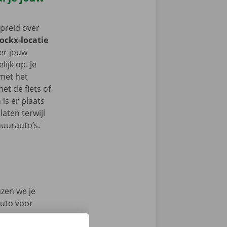
spreid over
Dockx-locatie
 er jouw
ijk op. Je
 met het
t de fiets of
 is er plaats
aten terwijl
huurauto’s.
azen we je
auto voor
en