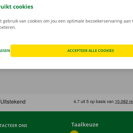
service zijn onze prioriteit.
Heb je daarnaast technische p
ruikt cookies
 staat er 24/7 assistentie en pechverhelping voor je klaar.
 gebruik van cookies om jou een optimale bezoekerservaring aan t
rbeteren.
ASSEN
ACCEPTEER ALLE COOKIES
Taalkeuze
TACTEER ONS