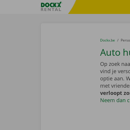
Ga naar inhoud
Taalselectie overslaan
Fratello DEMO
U bevindt zich hi
van
Dockx.be
naar
Pers
Auto h
Op zoek naa
vind je ver
optie aan. W
met vriende
verloopt z
Neem dan c