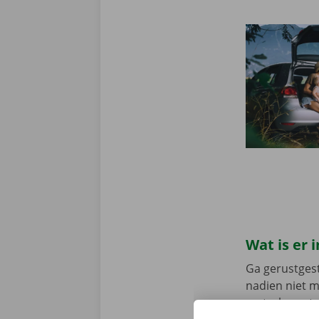
Wat is er
Ga gerustgest
nadien niet 
vertrek en st