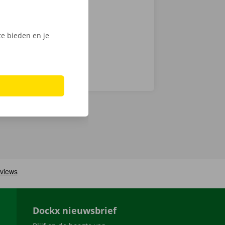
ech
e bieden en je
Dockx nieuwsbrief