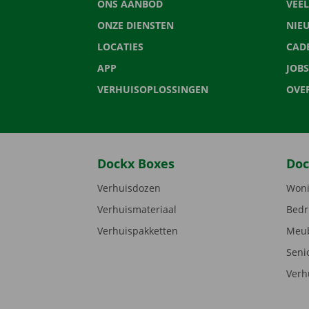
ONS AANBOD
VEE
ONZE DIENSTEN
NIE
LOCATIES
CAD
APP
JOBS
VERHUISOPLOSSINGEN
OVE
Dockx Boxes
Doc
Verhuisdozen
Woni
Verhuismateriaal
Bedr
Verhuispakketten
Meub
Seni
Verh