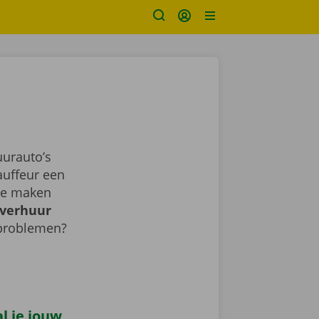
urauto’s
auffeur een
sje maken
verhuur
 problemen?
l je jouw