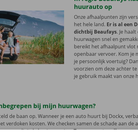
huurauto op
Onze afhaalpunten zijn ver
het hele land.
Er is al een 
dichtbij Beaufays
. Je haalt
huurwagen snel en gemakkel
bereikt het afhaalpunt vlot
openbaar vervoer. Kom je me
je persoonlijk voertuig? Dan
voorzien om deze achter te l
je gebruik maakt van onze 
 inbegrepen bij mijn huurwagen?
eld de baan op. Wanneer je een auto huurt bij Dockx, verb
met verdoken kosten. We checken samen de schade aan de 
uren een digitale kopie naar jou.
Transparante prijzen en e