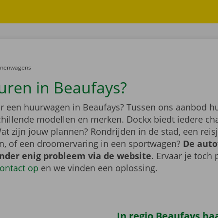
er:
onenwagens
uren in Beaufays?
r een huurwagen in Beaufays? Tussen ons aanbod hu
schillende modellen en merken. Dockx biedt iedere ch
at zijn jouw plannen? Rondrijden in de stad, een rei
n, of een droomervaring in een sportwagen?
De auto
onder enig probleem via de website
. Ervaar je toch
ontact op
en we vinden een oplossing.
In regio Beaufays haa