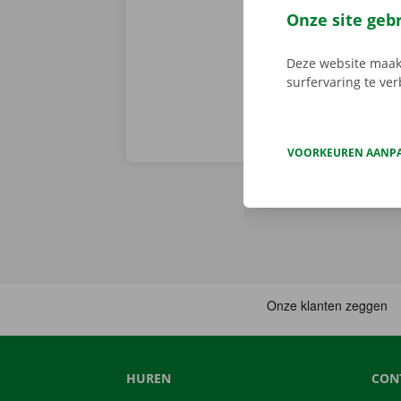
persoonlijke 
Onze site geb
onderweg? Dan
Deze website maakt
surfervaring te ve
VOORKEUREN AANP
HUREN
CON