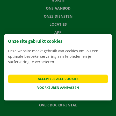
HUREN
ONS AANBOD
ONZE DIENSTEN
LOCATIES
APP
VERHUISOPLOSSINGEN
Onze site gebruikt cookies
Deze website maakt gebruik van cookies om jou een
optimale bezoekerservaring aan te bieden en je
surfervaring te verbeteren.
CONTACTEER ONS
VEELGESTELDE VRAGEN
ACCEPTEER ALLE COOKIES
NIEUWS
VOORKEUREN AANPASSEN
CADEAUBON
JOBS
OVER DOCKX RENTAL