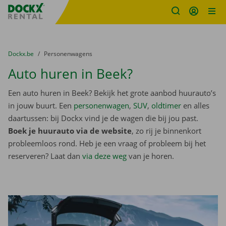
Fratello DEMO
Ga naar inhoud
Taalselectie overslaan
U bevindt zich hier:
van
Dockx.be
naar
Personenwagens
Auto huren in Beek?
Een auto huren in Beek? Bekijk het grote aanbod huurauto’s
in jouw buurt. Een
personenwagen
,
SUV
,
oldtimer
en alles
daartussen: bij Dockx vind je de wagen die bij jou past.
Boek je huurauto via de website
, zo rij je binnenkort
probleemloos rond. Heb je een vraag of probleem bij het
reserveren? Laat dan
via deze weg
van je horen.