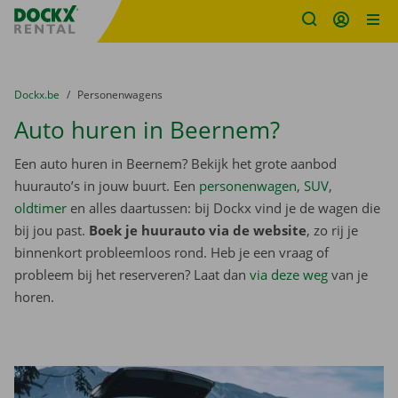
Fratello DEMO
Ga naar inhoud
Taalselectie overslaan
U bevindt zich hier:
van
Dockx.be
naar
Personenwagens
Auto huren in Beernem?
Een auto huren in Beernem? Bekijk het grote aanbod
huurauto’s in jouw buurt. Een
personenwagen
,
SUV
,
oldtimer
en alles daartussen: bij Dockx vind je de wagen die
bij jou past.
Boek je huurauto via de website
, zo rij je
binnenkort probleemloos rond. Heb je een vraag of
probleem bij het reserveren? Laat dan
via deze weg
van je
horen.