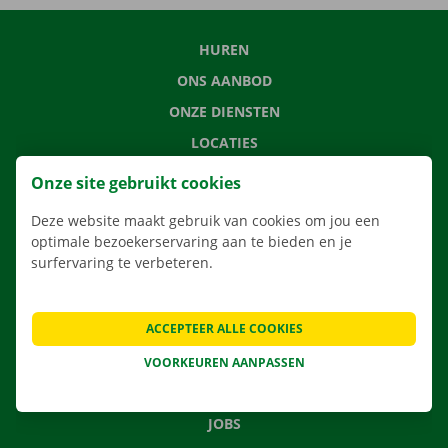
HUREN
ONS AANBOD
ONZE DIENSTEN
LOCATIES
APP
Onze site gebruikt cookies
VERHUISOPLOSSINGEN
Deze website maakt gebruik van cookies om jou een
optimale bezoekerservaring aan te bieden en je
surfervaring te verbeteren.
CONTACTEER ONS
ACCEPTEER ALLE COOKIES
VEELGESTELDE VRAGEN
NIEUWS
VOORKEUREN AANPASSEN
CADEAUBON
JOBS