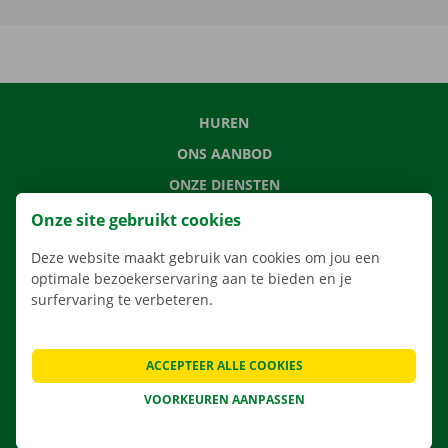
HUREN
ONS AANBOD
ONZE DIENSTEN
LOCATIES
Onze site gebruikt cookies
APP
Deze website maakt gebruik van cookies om jou een
VERHUISOPLOSSINGEN
optimale bezoekerservaring aan te bieden en je
surfervaring te verbeteren.
ACCEPTEER ALLE COOKIES
CONTACTEER ONS
VOORKEUREN AANPASSEN
VEELGESTELDE VRAGEN
NIEUWS