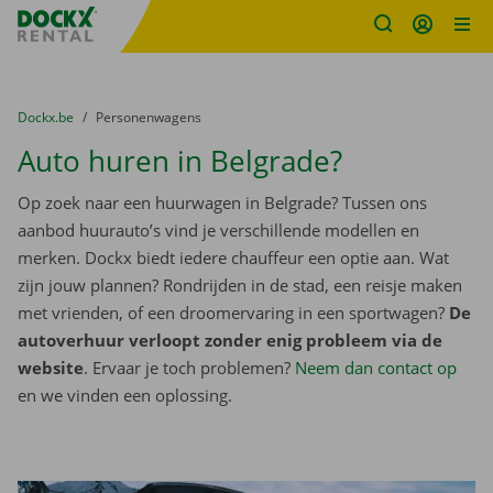
Fratello DEMO
Ga naar inhoud
Taalselectie overslaan
U bevindt zich hier:
van
Dockx.be
naar
Personenwagens
Auto huren in Belgrade?
Op zoek naar een huurwagen in Belgrade? Tussen ons
aanbod huurauto’s vind je verschillende modellen en
merken. Dockx biedt iedere chauffeur een optie aan. Wat
zijn jouw plannen? Rondrijden in de stad, een reisje maken
met vrienden, of een droomervaring in een sportwagen?
De
autoverhuur verloopt zonder enig probleem via de
website
. Ervaar je toch problemen?
Neem dan contact op
en we vinden een oplossing.