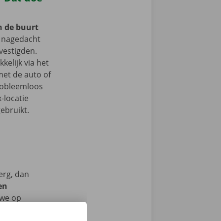
n de buurt
 nagedacht
vestigden.
kelijk via het
et de auto of
probleemloos
-locatie
ebruikt.
erg, dan
en
we op
men ook 24/7