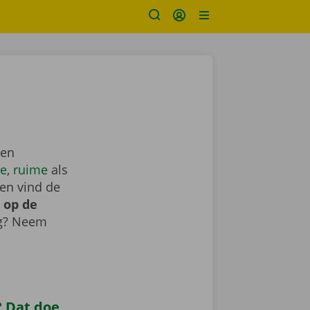
een
e
,
ruime
als
en vind de
 op de
ig? Neem
 Dat doe