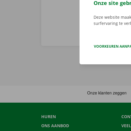
van pechverhel
Onze site geb
Deze website maakt
surfervaring te ve
VOORKEUREN AANP
HUREN
CON
ONS AANBOD
VEE