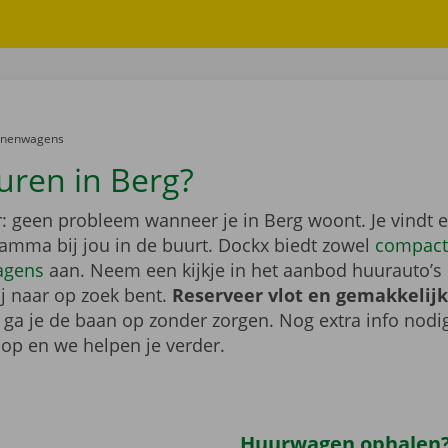
er:
onenwagens
uren in Berg?
: geen probleem wanneer je in Berg woont. Je vindt 
gamma bij jou in de buurt. Dockx biedt zowel
compact
agens
aan. Neem een kijkje in het aanbod huurauto’s 
ij naar op zoek bent.
Reserveer vlot en gemakkelijk
o ga je de baan op zonder zorgen. Nog extra info nod
op en we helpen je verder.
Huurwagen ophalen?