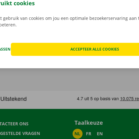
ping binnen heel Europa. Zo geraak je altijd veilig thuis.
ruikt cookies
 gebruik van cookies om jou een optimale bezoekerservaring aan t
rbeteren.
ASSEN
ACCEPTEER ALLE COOKIES
Taalkeuze
TACTEER ONS
LGESTELDE VRAGEN
NL
FR
EN