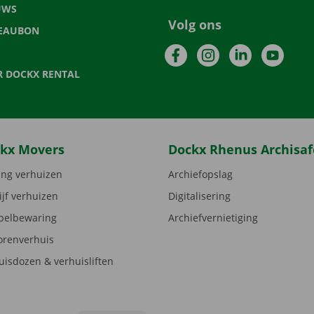
UWS
Volg ons
EAUBON
Facebook
Instagram
LinkedIn
YouTu
R DOCKX RENTAL
kx Movers
Dockx Rhenus Archisaf
ng verhuizen
Archiefopslag
ijf verhuizen
Digitalisering
elbewaring
Archiefvernietiging
orenverhuis
uisdozen & verhuisliften