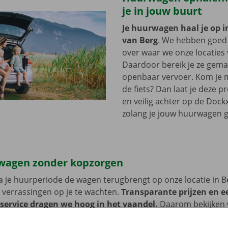
je in jouw buurt
Je huurwagen haal je op i
van Berg
. We hebben goed
over waar we onze locaties 
Daardoor bereik je ze gemak
openbaar vervoer. Kom je m
de fiets? Dan laat je deze 
en veilig achter op de Dockx
zolang je jouw huurwagen g
wagen zonder kopzorgen
 je huurperiode de wagen terugbrengt op onze locatie in B
 verrassingen op je te wachten.
Transparante prijzen en e
 service dragen we hoog in het vaandel.
Daarom bekijken 
n de schade aan de auto. Je geniet bij technische proble