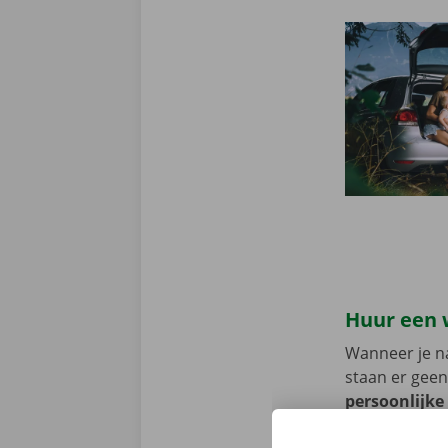
Huur een 
Wanneer je na
staan er geen
persoonlijke
voorhand same