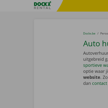
Ga naar inhoud
Taalselectie overslaan
Fratello DEMO
U bevindt zich hi
van
Dockx.be
naar
Pers
Auto h
Autoverhuur
uitgebreid 
sportieve w
optie waar j
website
. Z
dan
contact