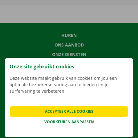
HUREN
ONS AANBOD
ONZE DIENSTEN
LOCATIES
Onze site gebruikt cookies
APP
Deze website maakt gebruik van cookies om jou een
VERHUISOPLOSSINGEN
optimale bezoekerservaring aan te bieden en je
surfervaring te verbeteren.
ACCEPTEER ALLE COOKIES
CONTACTEER ONS
VEELGESTELDE VRAGEN
VOORKEUREN AANPASSEN
NIEUWS