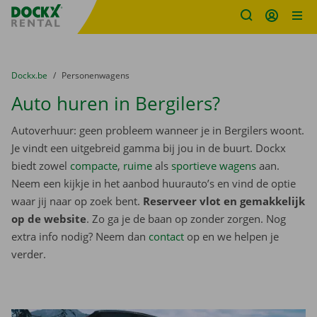
Fratello DEMO
Ga naar inhoud
Taalselectie overslaan
U bevindt zich hier:
van
Dockx.be
naar
Personenwagens
Auto huren in Bergilers?
Autoverhuur: geen probleem wanneer je in Bergilers woont.
Je vindt een uitgebreid gamma bij jou in de buurt. Dockx
biedt zowel
compacte
,
ruime
als
sportieve wagens
aan.
Neem een kijkje in het aanbod huurauto’s en vind de optie
waar jij naar op zoek bent.
Reserveer vlot en gemakkelijk
op de website
. Zo ga je de baan op zonder zorgen. Nog
extra info nodig? Neem dan
contact
op en we helpen je
verder.