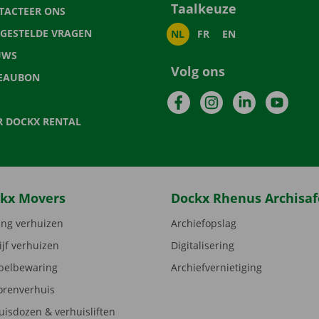
Taalkeuze
TACTEER ONS
LGESTELDE VRAGEN
NL
FR
EN
UWS
Volg ons
EAUBON
Facebook
Instagram
LinkedIn
YouTu
R DOCKX RENTAL
kx Movers
Dockx Rhenus Archisaf
ng verhuizen
Archiefopslag
ijf verhuizen
Digitalisering
elbewaring
Archiefvernietiging
orenverhuis
uisdozen & verhuisliften