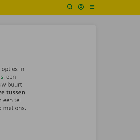
 opties in
ns
, een
uw buurt
ze tussen
h een tel
 met ons.