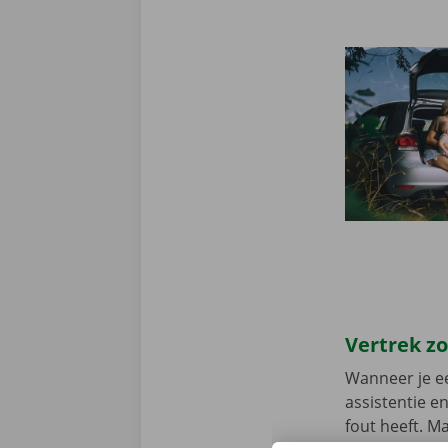
Vertrek z
Wanneer je ee
assistentie e
fout heeft. M