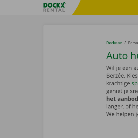
Ga naar inhoud
Taalselectie overslaan
Fratello DEMO
U bevindt zich hi
van
Dockx.be
naar
Pers
Auto h
Wil je een 
Berzée. Kie
krachtige
sp
geniet je sn
het aanbod
langer, of 
We helpen j