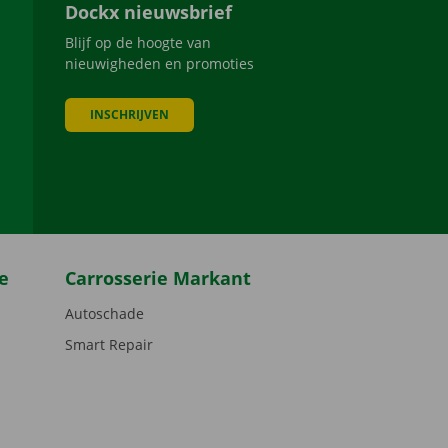
Dockx nieuwsbrief
Blijf op de hoogte van
nieuwigheden en promoties
INSCHRIJVEN
be
e
Carrosserie Markant
Autoschade
Smart Repair