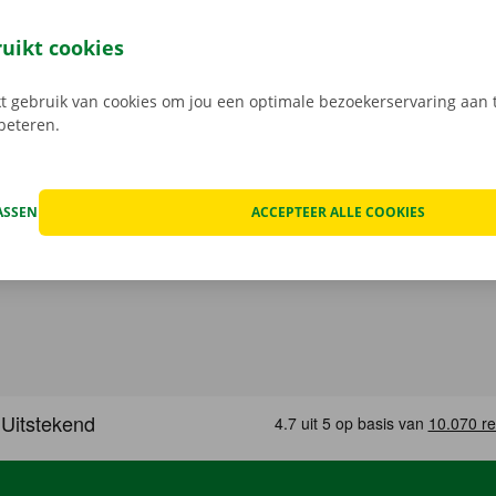
 staat van de auto voor vertrek samen in beeld.
Transpara
 service: daar gaan we voor.
ruikt cookies
 gebruik van cookies om jou een optimale bezoekerservaring aan t
rbeteren.
ASSEN
ACCEPTEER ALLE COOKIES