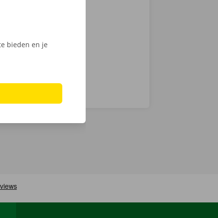
ntie en een
e bieden en je