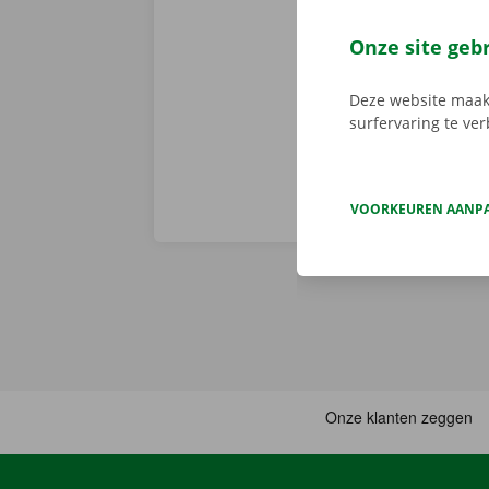
We brengen de
persoonlijke
Onze site geb
Deze website maakt
surfervaring te ve
VOORKEUREN AANP