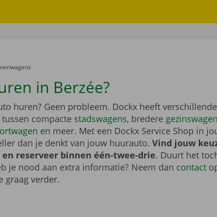
er:
onenwagens
uren in Berzée?
auto huren? Geen probleem. Dockx heeft verschillende
s tussen compacte
stadswagens
, bredere
gezinswage
ortwagen
en meer. Met een Dockx Service Shop in jo
eller dan je denkt van jouw huurauto.
Vind jouw keu
 en reserveer binnen één-twee-drie
. Duurt het toc
heb je nood aan extra informatie? Neem dan
contact
op
e graag verder.