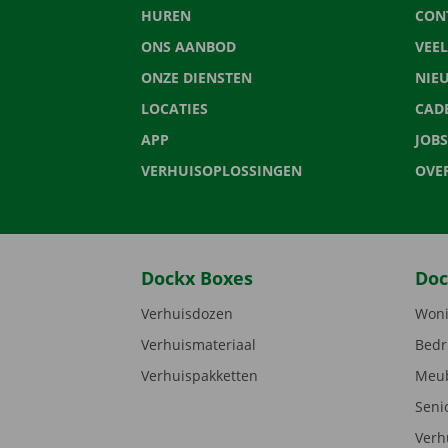
HUREN
CON
ONS AANBOD
VEE
ONZE DIENSTEN
NIE
LOCATIES
CAD
APP
JOBS
VERHUISOPLOSSINGEN
OVE
Dockx Boxes
Doc
Verhuisdozen
Woni
Verhuismateriaal
Bedr
Verhuispakketten
Meub
Seni
Verh