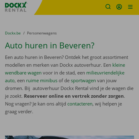
Fratello DEMO
Ga naar inhoud
Taalselectie overslaan
U bevindt zich hier:
van
Dockx.be
naar
Personenwagens
Auto huren in Beveren?
Een auto huren in Beveren? Ontdek het groot assortiment
modellen en merken van Dockx autoverhuur. Een
kleine
wendbare wagen
voor in de stad, een
milieuvriendelijke
auto
, een
ruime minibus
of de
sportwagen
van jouw
dromen. Bij autoverhuur Dockx Rental vind je de wagen die
je zoekt.
Reserveer online en vertrek zonder zorgen
.
Nog vragen? Je kan ons altijd
contacteren
, wij helpen je
graag verder.