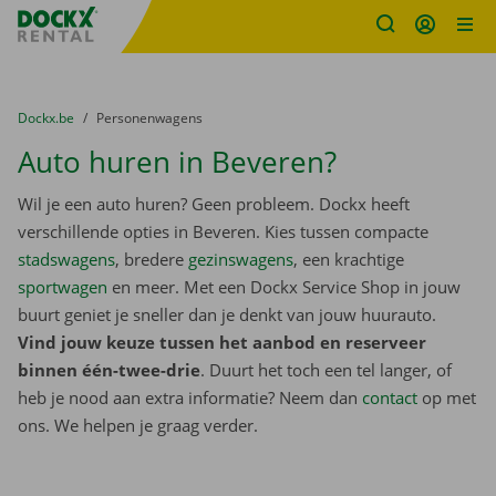
Fratello DEMO
Ga naar inhoud
Taalselectie overslaan
U bevindt zich hier:
van
Dockx.be
naar
Personenwagens
Auto huren in Beveren?
Wil je een auto huren? Geen probleem. Dockx heeft
verschillende opties in Beveren. Kies tussen compacte
stadswagens
, bredere
gezinswagens
, een krachtige
sportwagen
en meer. Met een Dockx Service Shop in jouw
buurt geniet je sneller dan je denkt van jouw huurauto.
Vind jouw keuze tussen het aanbod en reserveer
binnen één-twee-drie
. Duurt het toch een tel langer, of
heb je nood aan extra informatie? Neem dan
contact
op met
ons. We helpen je graag verder.