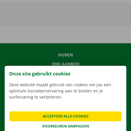
HUREN
ONS AANBOD
ONZE DIENSTEN
Onze site gebruikt cookies
LOCATIES
Deze website maakt gebruik van cookies om jou een
optimale bezoekerservaring aan te bieden en je
APP
surfervaring te verbeteren.
VERHUISOPLOSSINGEN
ACCEPTEER ALLE COOKIES
VOORKEUREN AANPASSEN
CONTACTEER ONS