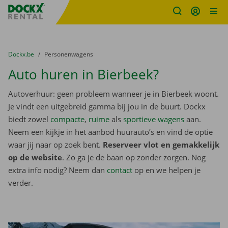
Fratello DEMO
Ga naar inhoud
Taalselectie overslaan
U bevindt zich hier:
van
Dockx.be
naar
Personenwagens
Auto huren in Bierbeek?
Autoverhuur: geen probleem wanneer je in Bierbeek woont.
Je vindt een uitgebreid gamma bij jou in de buurt. Dockx
biedt zowel
compacte
,
ruime
als
sportieve wagens
aan.
Neem een kijkje in het aanbod huurauto’s en vind de optie
waar jij naar op zoek bent.
Reserveer vlot en gemakkelijk
op de website
. Zo ga je de baan op zonder zorgen. Nog
extra info nodig? Neem dan
contact
op en we helpen je
verder.