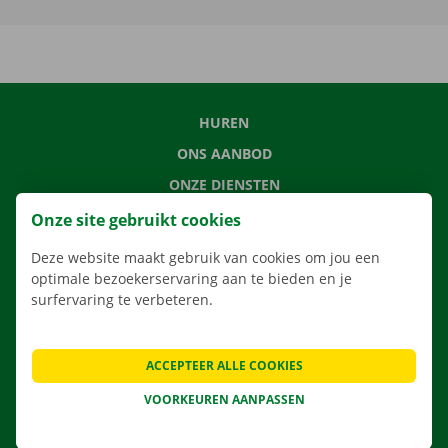
HUREN
ONS AANBOD
ONZE DIENSTEN
LOCATIES
Onze site gebruikt cookies
APP
Deze website maakt gebruik van cookies om jou een
VERHUISOPLOSSINGEN
optimale bezoekerservaring aan te bieden en je
surfervaring te verbeteren.
ACCEPTEER ALLE COOKIES
CONTACTEER ONS
VOORKEUREN AANPASSEN
VEELGESTELDE VRAGEN
NIEUWS