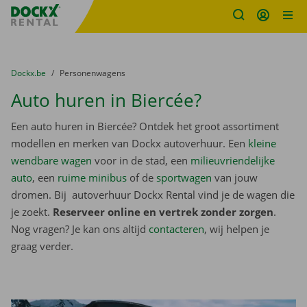
Fratello DEMO
Ga naar inhoud
Taalselectie overslaan
U bevindt zich hier:
van
Dockx.be
naar
Personenwagens
Auto huren in Biercée?
Een auto huren in Biercée? Ontdek het groot assortiment
modellen en merken van Dockx autoverhuur. Een
kleine
wendbare wagen
voor in de stad, een
milieuvriendelijke
auto
, een
ruime minibus
of de
sportwagen
van jouw
dromen. Bij autoverhuur Dockx Rental vind je de wagen die
je zoekt.
Reserveer online en vertrek zonder zorgen
.
Nog vragen? Je kan ons altijd
contacteren
, wij helpen je
graag verder.