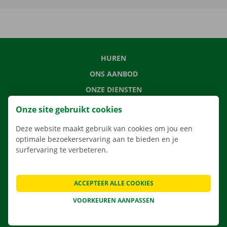
HUREN
ONS AANBOD
ONZE DIENSTEN
LOCATIES
Onze site gebruikt cookies
APP
Deze website maakt gebruik van cookies om jou een
VERHUISOPLOSSINGEN
optimale bezoekerservaring aan te bieden en je
surfervaring te verbeteren.
ACCEPTEER ALLE COOKIES
CONTACTEER ONS
VEELGESTELDE VRAGEN
VOORKEUREN AANPASSEN
NIEUWS