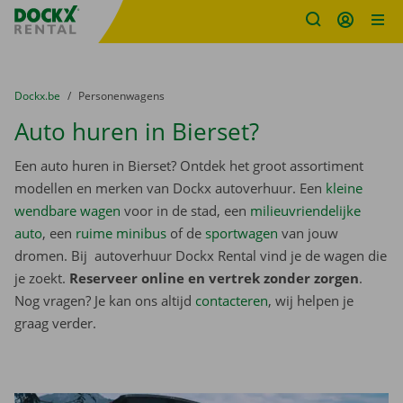
Fratello DEMO
Ga naar inhoud
Taalselectie overslaan
U bevindt zich hier:
van
Dockx.be
naar
Personenwagens
Auto huren in Bierset?
Een auto huren in Bierset? Ontdek het groot assortiment
modellen en merken van Dockx autoverhuur. Een
kleine
wendbare wagen
voor in de stad, een
milieuvriendelijke
auto
, een
ruime minibus
of de
sportwagen
van jouw
dromen. Bij autoverhuur Dockx Rental vind je de wagen die
je zoekt.
Reserveer online en vertrek zonder zorgen
.
Nog vragen? Je kan ons altijd
contacteren
, wij helpen je
graag verder.