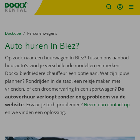
Fratello DEMO
Ga naar inhoud
Taalselectie overslaan
U bevindt zich hier:
van
Dockx.be
naar
Personenwagens
Auto huren in Biez?
Op zoek naar een huurwagen in Biez? Tussen ons aanbod
huurauto’s vind je verschillende modellen en merken.
Dockx biedt iedere chauffeur een optie aan. Wat zijn jouw
plannen? Rondrijden in de stad, een reisje maken met
vrienden, of een droomervaring in een sportwagen?
De
autoverhuur verloopt zonder enig probleem via de
website
. Ervaar je toch problemen?
Neem dan contact op
en we vinden een oplossing.