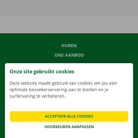
HUREN
ONS AANBOD
ONZE DIENSTEN
Onze site gebruikt cookies
LOCATIES
Deze website maakt gebruik van cookies om jou een
APP
optimale bezoekerservaring aan te bieden en je
VERHUISOPLOSSINGEN
surfervaring te verbeteren.
ACCEPTEER ALLE COOKIES
CONTACTEER ONS
VOORKEUREN AANPASSEN
VEELGESTELDE VRAGEN