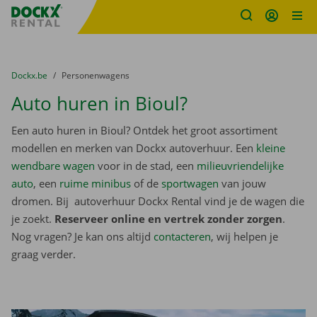
Fratello DEMO
Ga naar inhoud
Taalselectie overslaan
U bevindt zich hier:
van
Dockx.be
naar
Personenwagens
Auto huren in Bioul?
Een auto huren in Bioul? Ontdek het groot assortiment
modellen en merken van Dockx autoverhuur. Een
kleine
wendbare wagen
voor in de stad, een
milieuvriendelijke
auto
, een
ruime minibus
of de
sportwagen
van jouw
dromen. Bij autoverhuur Dockx Rental vind je de wagen die
je zoekt.
Reserveer online en vertrek zonder zorgen
.
Nog vragen? Je kan ons altijd
contacteren
, wij helpen je
graag verder.