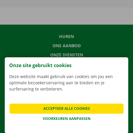
HUREN
ONS AANBOD
ONZE DIENSTEN
LOCATIES
Onze site gebruikt cookies
APP
Deze website maakt gebruik van cookies om jou een
VERHUISOPLOSSINGEN
optimale bezoekerservaring aan te bieden en je
surfervaring te verbeteren.
ACCEPTEER ALLE COOKIES
CONTACTEER ONS
VOORKEUREN AANPASSEN
VEELGESTELDE VRAGEN
NIEUWS