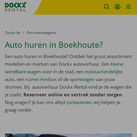
Fratello DEMO
Ga naar inhoud
Taalselectie overslaan
U bevindt zich hier:
van
Dockx.be
naar
Personenwagens
Auto huren in Boekhoute?
Een auto huren in Boekhoute? Ontdek het groot assortiment
modellen en merken van Dockx autoverhuur. Een
kleine
wendbare wagen
voor in de stad, een
milieuvriendelijke
auto
, een
ruime minibus
of de
sportwagen
van jouw
dromen. Bij autoverhuur Dockx Rental vind je de wagen die
je zoekt.
Reserveer online en vertrek zonder zorgen
.
Nog vragen? Je kan ons altijd
contacteren
, wij helpen je
graag verder.