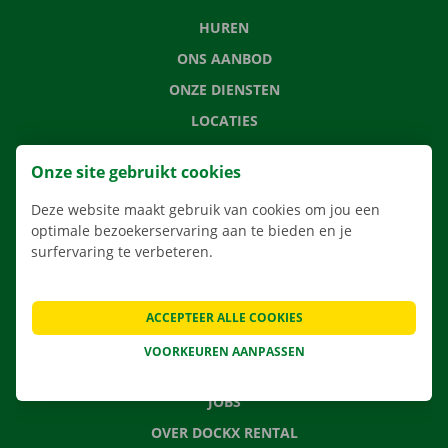
HUREN
ONS AANBOD
ONZE DIENSTEN
LOCATIES
APP
Onze site gebruikt cookies
VERHUISOPLOSSINGEN
Deze website maakt gebruik van cookies om jou een
optimale bezoekerservaring aan te bieden en je
surfervaring te verbeteren.
CONTACTEER ONS
VEELGESTELDE VRAGEN
ACCEPTEER ALLE COOKIES
NIEUWS
VOORKEUREN AANPASSEN
CADEAUBON
JOBS
OVER DOCKX RENTAL