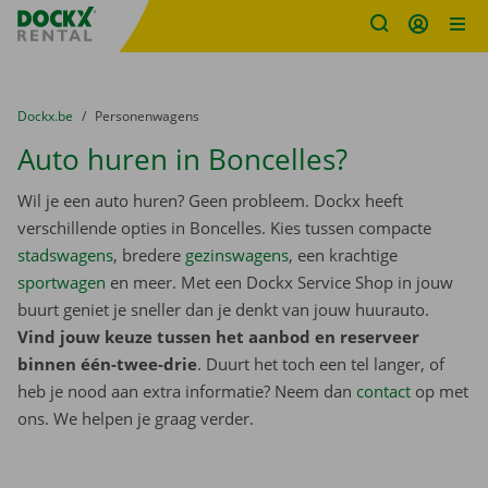
Fratello DEMO
Ga naar inhoud
Taalselectie overslaan
U bevindt zich hier:
van
Dockx.be
naar
Personenwagens
Auto huren in Boncelles?
Wil je een auto huren? Geen probleem. Dockx heeft
verschillende opties in Boncelles. Kies tussen compacte
stadswagens
, bredere
gezinswagens
, een krachtige
sportwagen
en meer. Met een Dockx Service Shop in jouw
buurt geniet je sneller dan je denkt van jouw huurauto.
Vind jouw keuze tussen het aanbod en reserveer
binnen één-twee-drie
. Duurt het toch een tel langer, of
heb je nood aan extra informatie? Neem dan
contact
op met
ons. We helpen je graag verder.