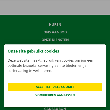
HUREN
ONS AANBOD
ONZE DIENSTEN
LOCATIES
Onze site gebruikt cookies
APP
Deze website maakt gebruik van cookies om jou een
VERHUISOPLOSSINGEN
optimale bezoekerservaring aan te bieden en je
surfervaring te verbeteren.
CONTACTEER ONS
ACCEPTEER ALLE COOKIES
VEELGESTELDE VRAGEN
VOORKEUREN AANPASSEN
NIEUWS
CADEAUBON