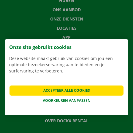
HUREN
ONS AANBOD
ONZE DIENSTEN
LOCATIES
APP
VERHUISOPLOSSINGEN
Onze site gebruikt cookies
Deze website maakt gebruik van cookies om jou een
optimale bezoekerservaring aan te bieden en je
surfervaring te verbeteren.
CONTACTEER ONS
VEELGESTELDE VRAGEN
ACCEPTEER ALLE COOKIES
NIEUWS
VOORKEUREN AANPASSEN
CADEAUBON
JOBS
OVER DOCKX RENTAL