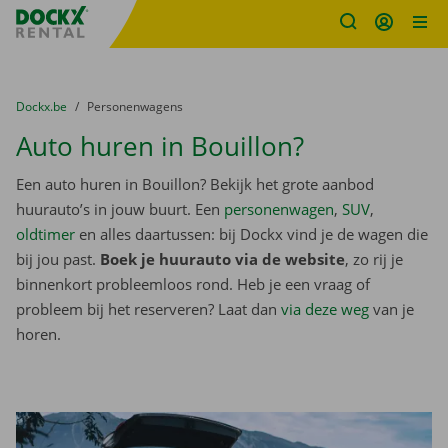
Fratello DEMO
Ga naar inhoud
Taalselectie overslaan
U bevindt zich hier:
van
Dockx.be
naar
Personenwagens
Auto huren in Bouillon?
Een auto huren in Bouillon? Bekijk het grote aanbod
huurauto’s in jouw buurt. Een
personenwagen
,
SUV
,
oldtimer
en alles daartussen: bij Dockx vind je de wagen die
bij jou past.
Boek je huurauto via de website
, zo rij je
binnenkort probleemloos rond. Heb je een vraag of
probleem bij het reserveren? Laat dan
via deze weg
van je
horen.