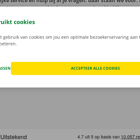
jke service en hulp bij al je vragen: daar staan we voor.
je niet met onverwachte kosten: op voorhand bekijken we 
at van het voertuig en overlopen we onze transparante prij
ruikt cookies
open, kan het voorkomen dat je huurwagen onderweg een te
at geval staat er 24/7 assistentie en pechverhelping voor je k
 gebruik van cookies om jou een optimale bezoekerservaring aan t
rtrek je zorgeloos op pad met je huurauto.
rbeteren.
ASSEN
ACCEPTEER ALLE COOKIES