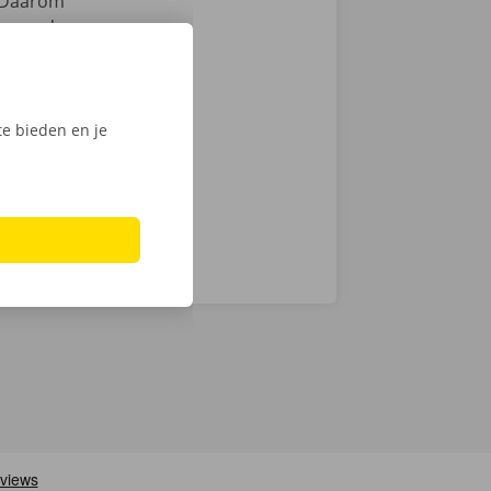
Daarom
samen de
zen. Hoewel we
chnische fout
laar: in heel
e bieden en je