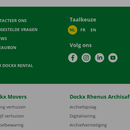
Taalkeuze
TACTEER ONS
LGESTELDE VRAGEN
NL
FR
EN
UWS
Volg ons
EAUBON
Facebook
Instagram
LinkedIn
YouTu
R DOCKX RENTAL
kx Movers
Dockx Rhenus Archisaf
ng verhuizen
Archiefopslag
ijf verhuizen
Digitalisering
elbewaring
Archiefvernietiging