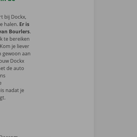
 bij Dockx,
te halen.
Er is
 van Bourlers
.
k te bereiken
Kom je liever
an gewoon aan
 jouw Dockx
et de auto
ons
e
s nadat je
gt.