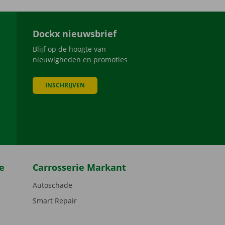
Dockx nieuwsbrief
Blijf op de hoogte van
nieuwigheden en promoties
INSCHRIJVEN
be
e
Carrosserie Markant
Autoschade
Smart Repair