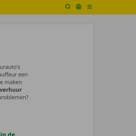
urauto’s
auffeur een
sje maken
verhuur
 problemen?
 in de