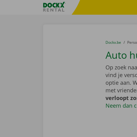
Ga naar inhoud
Taalselectie overslaan
Fratello DEMO
U bevindt zich hi
van
Dockx.be
naar
Pers
Auto h
Op zoek naa
vind je ver
optie aan. W
met vriende
verloopt z
Neem dan c