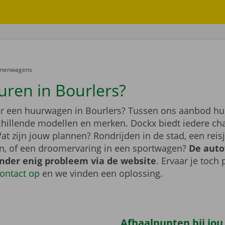
er:
onenwagens
uren in Bourlers?
r een huurwagen in Bourlers? Tussen ons aanbod hu
schillende modellen en merken. Dockx biedt iedere ch
at zijn jouw plannen? Rondrijden in de stad, een rei
n, of een droomervaring in een sportwagen?
De auto
onder enig probleem via de website
. Ervaar je toch
ontact op
en we vinden een oplossing.
Afhaalpunten bij jou