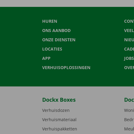
HUREN
CON
ONS AANBOD
VEE
ONZE DIENSTEN
NIE
LOCATIES
CAD
APP
JOBS
VERHUISOPLOSSINGEN
OVE
Dockx Boxes
Doc
Verhuisdozen
Woni
Verhuismateriaal
Bedr
Verhuispakketten
Meub