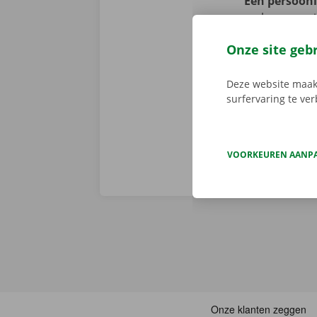
Een persoonli
verbazen we 
volledige sta
Onze site geb
er niet op h
vertoont. In d
Deze website maakt
Europa. Zo ve
surfervaring te ve
VOORKEUREN AANP