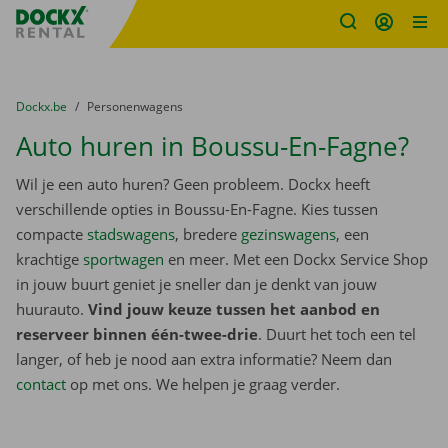
Fratello DEMO
Ga naar inhoud
Taalselectie overslaan
U bevindt zich hier:
van
Dockx.be
naar
Personenwagens
Auto huren in Boussu-En-Fagne?
Wil je een auto huren? Geen probleem. Dockx heeft
verschillende opties in Boussu-En-Fagne. Kies tussen
compacte
stadswagens
, bredere
gezinswagens
, een
krachtige
sportwagen
en meer. Met een Dockx Service Shop
in jouw buurt geniet je sneller dan je denkt van jouw
huurauto.
Vind jouw keuze tussen het aanbod en
reserveer binnen één-twee-drie
. Duurt het toch een tel
langer, of heb je nood aan extra informatie? Neem dan
contact
op met ons. We helpen je graag verder.