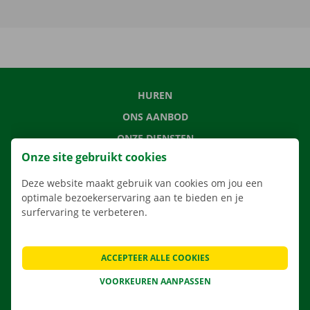
HUREN
ONS AANBOD
ONZE DIENSTEN
Onze site gebruikt cookies
LOCATIES
APP
Deze website maakt gebruik van cookies om jou een
optimale bezoekerservaring aan te bieden en je
VERHUISOPLOSSINGEN
surfervaring te verbeteren.
ACCEPTEER ALLE COOKIES
CONTACTEER ONS
VOORKEUREN AANPASSEN
VEELGESTELDE VRAGEN