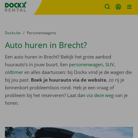
Fratello DEMO
Ga naar inhoud
Taalselectie overslaan
U bevindt zich hier:
van
Dockx.be
naar
Personenwagens
Auto huren in Brecht?
Een auto huren in Brecht? Bekijk het grote aanbod
huurauto’s in jouw buurt. Een
personenwagen
,
SUV
,
oldtimer
en alles daartussen: bij Dockx vind je de wagen die
bij jou past.
Boek je huurauto via de website
, zo rij je
binnenkort probleemloos rond. Heb je een vraag of
probleem bij het reserveren? Laat dan
via deze weg
van je
horen.