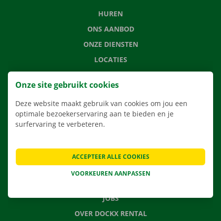
HUREN
ONS AANBOD
ONZE DIENSTEN
LOCATIES
APP
Onze site gebruikt cookies
VERHUISOPLOSSINGEN
Deze website maakt gebruik van cookies om jou een
optimale bezoekerservaring aan te bieden en je
surfervaring te verbeteren.
CONTACTEER ONS
VEELGESTELDE VRAGEN
ACCEPTEER ALLE COOKIES
NIEUWS
VOORKEUREN AANPASSEN
CADEAUBON
JOBS
OVER DOCKX RENTAL