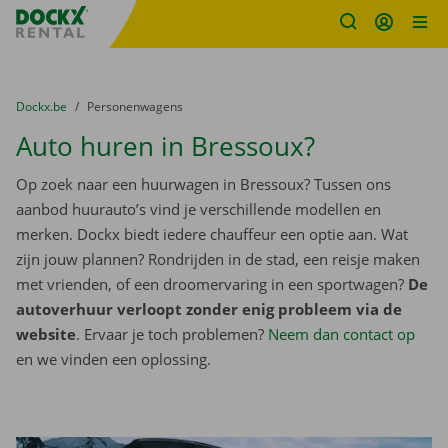
Fratello DEMO
Ga naar inhoud
Taalselectie overslaan
U bevindt zich hier:
van
Dockx.be
naar
Personenwagens
Auto huren in Bressoux?
Op zoek naar een huurwagen in Bressoux? Tussen ons
aanbod huurauto’s vind je verschillende modellen en
merken. Dockx biedt iedere chauffeur een optie aan. Wat
zijn jouw plannen? Rondrijden in de stad, een reisje maken
met vrienden, of een droomervaring in een sportwagen?
De
autoverhuur verloopt zonder enig probleem via de
website
. Ervaar je toch problemen?
Neem dan contact op
en we vinden een oplossing.