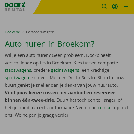
Fratello DEMO
Ga naar inhoud
Taalselectie overslaan
U bevindt zich hier:
van
Dockx.be
naar
Personenwagens
Auto huren in Broekom?
Wil je een auto huren? Geen probleem. Dockx heeft
verschillende opties in Broekom. Kies tussen compacte
stadswagens
, bredere
gezinswagens
, een krachtige
sportwagen
en meer. Met een Dockx Service Shop in jouw
buurt geniet je sneller dan je denkt van jouw huurauto.
Vind jouw keuze tussen het aanbod en reserveer
binnen één-twee-drie
. Duurt het toch een tel langer, of
heb je nood aan extra informatie? Neem dan
contact
op met
ons. We helpen je graag verder.