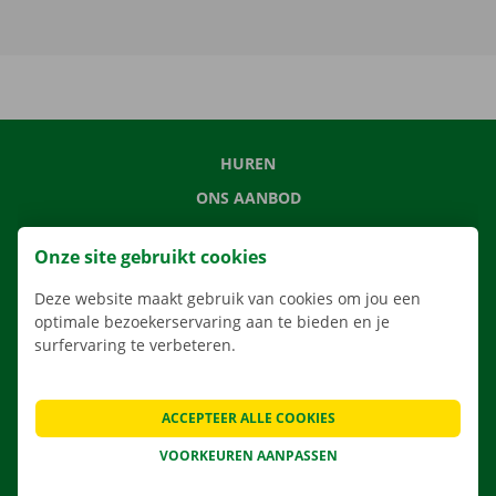
HUREN
ONS AANBOD
ONZE DIENSTEN
Onze site gebruikt cookies
LOCATIES
Deze website maakt gebruik van cookies om jou een
APP
optimale bezoekerservaring aan te bieden en je
VERHUISOPLOSSINGEN
surfervaring te verbeteren.
ACCEPTEER ALLE COOKIES
CONTACTEER ONS
VOORKEUREN AANPASSEN
VEELGESTELDE VRAGEN