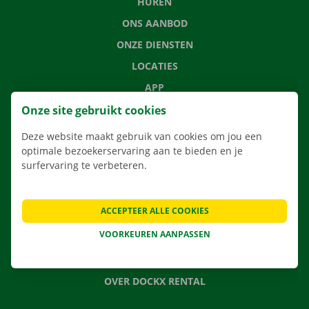
HUREN
ONS AANBOD
ONZE DIENSTEN
LOCATIES
APP
VERHUISOPLOSSINGEN
Onze site gebruikt cookies
Deze website maakt gebruik van cookies om jou een
optimale bezoekerservaring aan te bieden en je
surfervaring te verbeteren.
CONTACTEER ONS
VEELGESTELDE VRAGEN
ACCEPTEER ALLE COOKIES
NIEUWS
VOORKEUREN AANPASSEN
CADEAUBON
JOBS
OVER DOCKX RENTAL