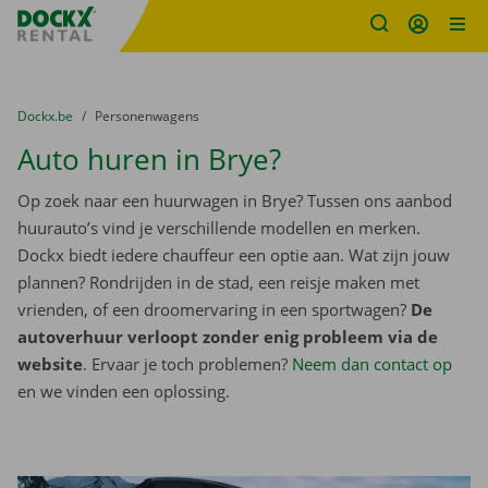
Fratello DEMO
Ga naar inhoud
Taalselectie overslaan
U bevindt zich hier:
van
Dockx.be
naar
Personenwagens
Auto huren in Brye?
Op zoek naar een huurwagen in Brye? Tussen ons aanbod
huurauto’s vind je verschillende modellen en merken.
Dockx biedt iedere chauffeur een optie aan. Wat zijn jouw
plannen? Rondrijden in de stad, een reisje maken met
vrienden, of een droomervaring in een sportwagen?
De
autoverhuur verloopt zonder enig probleem via de
website
. Ervaar je toch problemen?
Neem dan contact op
en we vinden een oplossing.