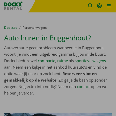
Fratello DEMO
Ga naar inhoud
Taalselectie overslaan
U bevindt zich hier:
van
Dockx.be
naar
Personenwagens
Auto huren in Buggenhout?
Autoverhuur: geen probleem wanneer je in Buggenhout
woont. Je vindt een uitgebreid gamma bij jou in de buurt.
Dockx biedt zowel
compacte
,
ruime
als
sportieve wagens
aan. Neem een kijkje in het aanbod huurauto’s en vind de
optie waar jij naar op zoek bent.
Reserveer vlot en
gemakkelijk op de website
. Zo ga je de baan op zonder
zorgen. Nog extra info nodig? Neem dan
contact
op en we
helpen je verder.