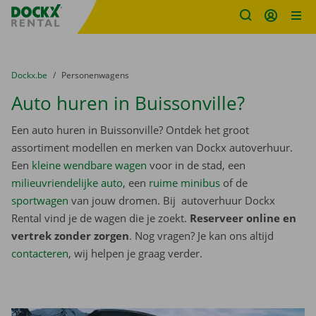
Fratello DEMO
Ga naar inhoud
Taalselectie overslaan
U bevindt zich hier:
van
Dockx.be
naar
Personenwagens
Auto huren in Buissonville?
Een auto huren in Buissonville? Ontdek het groot
assortiment modellen en merken van Dockx autoverhuur.
Een
kleine wendbare wagen
voor in de stad, een
milieuvriendelijke auto
, een
ruime minibus
of de
sportwagen
van jouw dromen. Bij autoverhuur Dockx
Rental vind je de wagen die je zoekt.
Reserveer online en
vertrek zonder zorgen
. Nog vragen? Je kan ons altijd
contacteren
, wij helpen je graag verder.