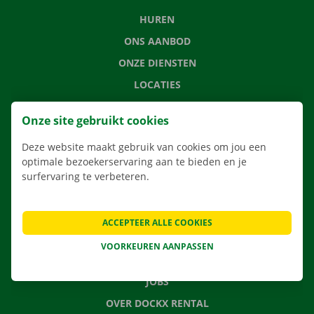
HUREN
ONS AANBOD
ONZE DIENSTEN
LOCATIES
APP
Onze site gebruikt cookies
VERHUISOPLOSSINGEN
Deze website maakt gebruik van cookies om jou een
optimale bezoekerservaring aan te bieden en je
surfervaring te verbeteren.
CONTACTEER ONS
VEELGESTELDE VRAGEN
ACCEPTEER ALLE COOKIES
NIEUWS
VOORKEUREN AANPASSEN
CADEAUBON
JOBS
OVER DOCKX RENTAL