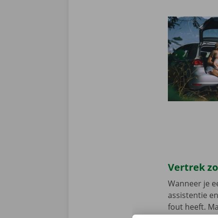
Vertrek z
Wanneer je ee
assistentie e
fout heeft. M