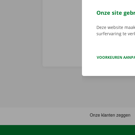
We brengen de
persoonlijke
Onze site geb
Deze website maakt
surfervaring te ve
VOORKEUREN AANP