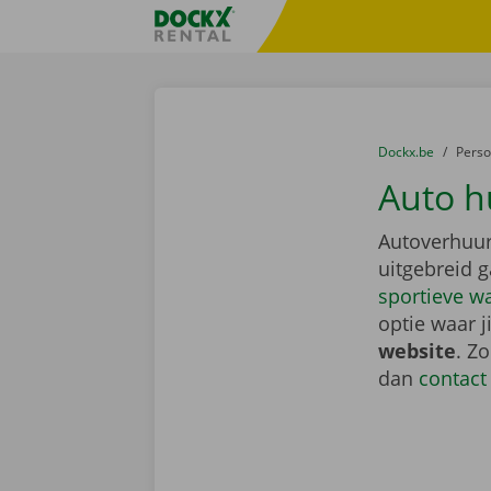
Ga naar inhoud
Taalselectie overslaan
Fratello DEMO
U bevindt zich hi
van
Dockx.be
naar
Pers
Auto h
Autoverhuur
uitgebreid 
sportieve w
optie waar j
website
. Z
dan
contact