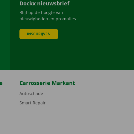
Dockx nieuwsbrief
Blijf op de hoogte van
nieuwigheden en promoties
INSCHRIJVEN
be
e
Carrosserie Markant
Autoschade
Smart Repair