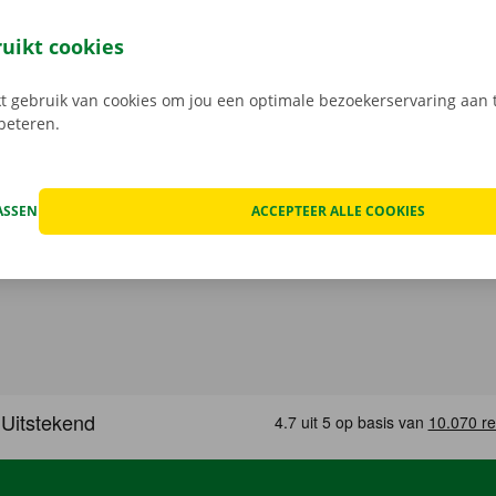
 staat van de auto voor vertrek samen in beeld.
Transpara
 service: daar gaan we voor.
ruikt cookies
 gebruik van cookies om jou een optimale bezoekerservaring aan t
rbeteren.
ASSEN
ACCEPTEER ALLE COOKIES