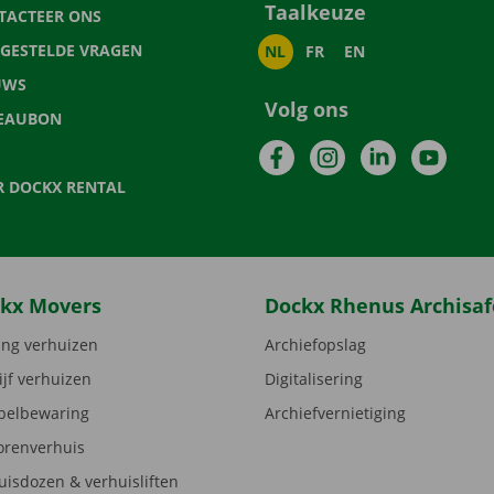
Taalkeuze
TACTEER ONS
LGESTELDE VRAGEN
NL
FR
EN
UWS
Volg ons
EAUBON
Facebook
Instagram
LinkedIn
YouTu
R DOCKX RENTAL
kx Movers
Dockx Rhenus Archisaf
ng verhuizen
Archiefopslag
ijf verhuizen
Digitalisering
elbewaring
Archiefvernietiging
orenverhuis
uisdozen & verhuisliften