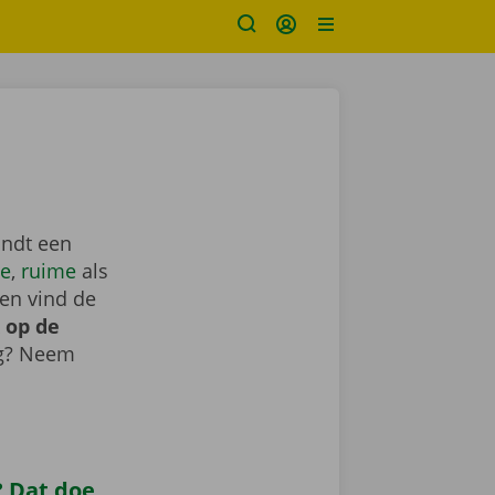
indt een
e
,
ruime
als
en vind de
 op de
ig? Neem
 Dat doe