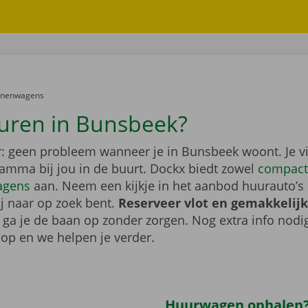
er:
onenwagens
uren in Bunsbeek?
: geen probleem wanneer je in Bunsbeek woont. Je v
gamma bij jou in de buurt. Dockx biedt zowel
compact
agens
aan. Neem een kijkje in het aanbod huurauto’s 
ij naar op zoek bent.
Reserveer vlot en gemakkelijk
o ga je de baan op zonder zorgen. Nog extra info nod
op en we helpen je verder.
Huurwagen ophalen?