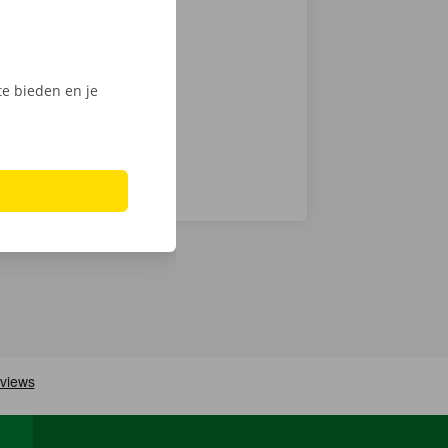
ntie en een
e bieden en je