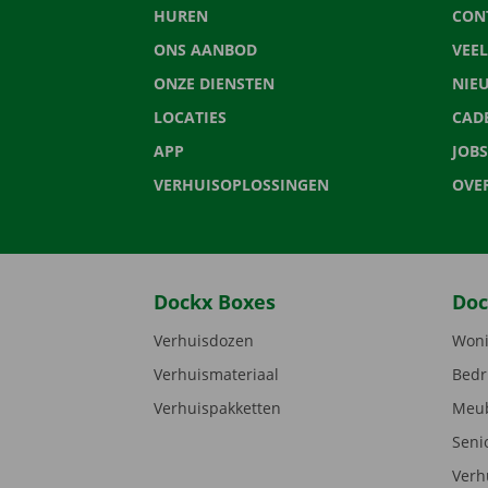
HUREN
CON
ONS AANBOD
VEE
ONZE DIENSTEN
NIE
LOCATIES
CAD
APP
JOBS
VERHUISOPLOSSINGEN
OVE
Dockx Boxes
Doc
Verhuisdozen
Woni
Verhuismateriaal
Bedr
Verhuispakketten
Meub
Seni
Verh