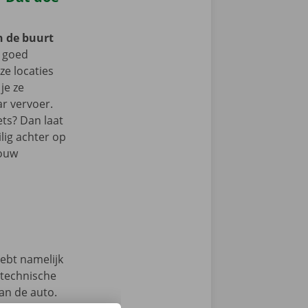
n de buurt
 goed
e locaties
je ze
r vervoer.
ets? Dan laat
lig achter op
jouw
hebt namelijk
 technische
an de auto.