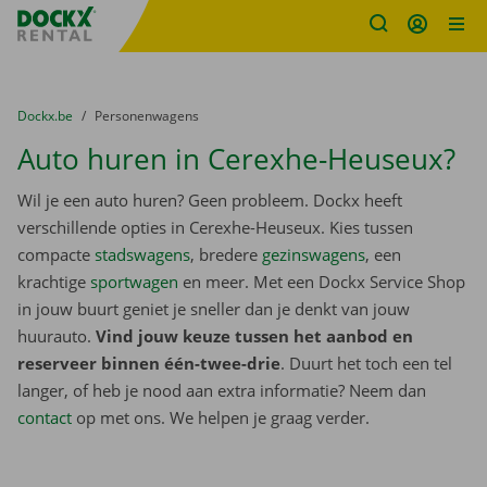
Fratello DEMO
Ga naar inhoud
Taalselectie overslaan
U bevindt zich hier:
van
Dockx.be
naar
Personenwagens
Auto huren in Cerexhe-Heuseux?
Wil je een auto huren? Geen probleem. Dockx heeft
verschillende opties in Cerexhe-Heuseux. Kies tussen
compacte
stadswagens
, bredere
gezinswagens
, een
krachtige
sportwagen
en meer. Met een Dockx Service Shop
in jouw buurt geniet je sneller dan je denkt van jouw
huurauto.
Vind jouw keuze tussen het aanbod en
reserveer binnen één-twee-drie
. Duurt het toch een tel
langer, of heb je nood aan extra informatie? Neem dan
contact
op met ons. We helpen je graag verder.