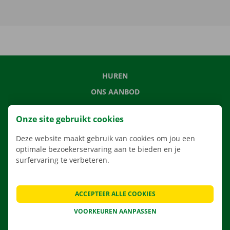
HUREN
ONS AANBOD
ONZE DIENSTEN
Onze site gebruikt cookies
LOCATIES
Deze website maakt gebruik van cookies om jou een
APP
optimale bezoekerservaring aan te bieden en je
VERHUISOPLOSSINGEN
surfervaring te verbeteren.
ACCEPTEER ALLE COOKIES
CONTACTEER ONS
VOORKEUREN AANPASSEN
VEELGESTELDE VRAGEN