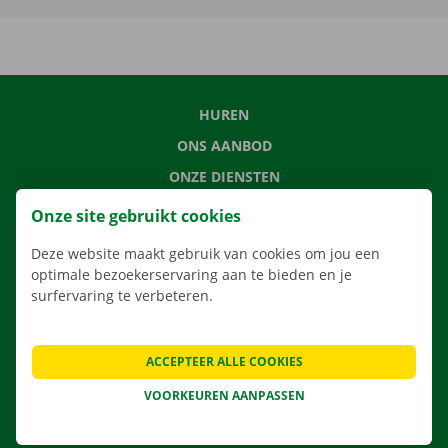
HUREN
ONS AANBOD
ONZE DIENSTEN
LOCATIES
Onze site gebruikt cookies
APP
Deze website maakt gebruik van cookies om jou een
VERHUISOPLOSSINGEN
optimale bezoekerservaring aan te bieden en je
surfervaring te verbeteren.
ACCEPTEER ALLE COOKIES
CONTACTEER ONS
VEELGESTELDE VRAGEN
VOORKEUREN AANPASSEN
NIEUWS