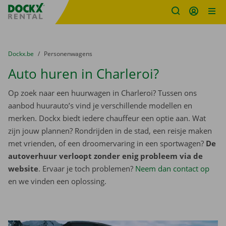
Fratello DEMO
Ga naar inhoud
Taalselectie overslaan
U bevindt zich hier:
van
Dockx.be
naar
Personenwagens
Auto huren in Charleroi?
Op zoek naar een huurwagen in Charleroi? Tussen ons
aanbod huurauto’s vind je verschillende modellen en
merken. Dockx biedt iedere chauffeur een optie aan. Wat
zijn jouw plannen? Rondrijden in de stad, een reisje maken
met vrienden, of een droomervaring in een sportwagen?
De
autoverhuur verloopt zonder enig probleem via de
website
. Ervaar je toch problemen?
Neem dan contact op
en we vinden een oplossing.