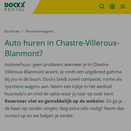
Fratello DEMO
Ga naar inhoud
Taalselectie overslaan
U bevindt zich hier:
van
Dockx.be
naar
Personenwagens
Auto huren in Chastre-Villeroux-
Blanmont?
Autoverhuur: geen probleem wanneer je in Chastre-
Villeroux-Blanmont woont. Je vindt een uitgebreid gamma
bij jou in de buurt. Dockx biedt zowel
compacte
,
ruime
als
sportieve wagens
aan. Neem een kijkje in het aanbod
huurauto’s en vind de optie waar jij naar op zoek bent.
Reserveer vlot en gemakkelijk op de website
. Zo ga je
de baan op zonder zorgen. Nog extra info nodig? Neem dan
contact
op en we helpen je verder.