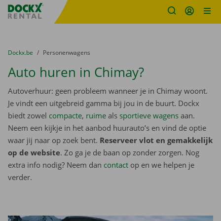
Fratello DEMO
Ga naar inhoud
Taalselectie overslaan
U bevindt zich hier:
van
Dockx.be
naar
Personenwagens
Auto huren in Chimay?
Autoverhuur: geen probleem wanneer je in Chimay woont.
Je vindt een uitgebreid gamma bij jou in de buurt. Dockx
biedt zowel
compacte
,
ruime
als
sportieve wagens
aan.
Neem een kijkje in het aanbod huurauto’s en vind de optie
waar jij naar op zoek bent.
Reserveer vlot en gemakkelijk
op de website
. Zo ga je de baan op zonder zorgen. Nog
extra info nodig? Neem dan
contact
op en we helpen je
verder.