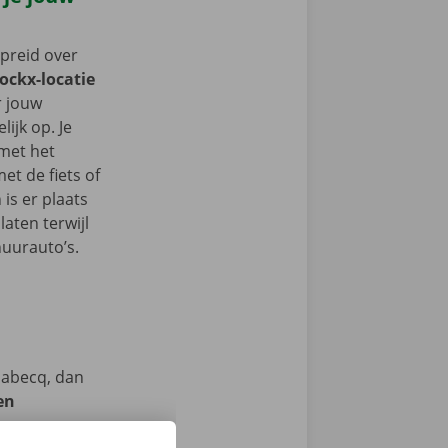
spreid over
Dockx-locatie
er jouw
ijk op. Je
 met het
t de fiets of
 is er plaats
aten terwijl
huurauto’s.
labecq, dan
en
we op