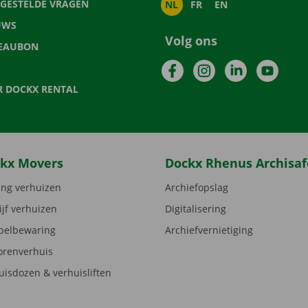
LGESTELDE VRAGEN
NL
FR
EN
UWS
Volg ons
EAUBON
Facebook
Instagram
LinkedIn
YouTu
R DOCKX RENTAL
kx Movers
Dockx Rhenus Archisaf
ng verhuizen
Archiefopslag
ijf verhuizen
Digitalisering
elbewaring
Archiefvernietiging
orenverhuis
uisdozen & verhuisliften