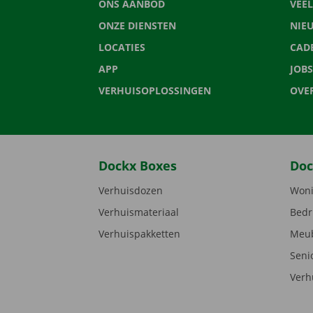
ONS AANBOD
VEE
ONZE DIENSTEN
NIE
LOCATIES
CAD
APP
JOBS
VERHUISOPLOSSINGEN
OVE
Dockx Boxes
Doc
Verhuisdozen
Woni
Verhuismateriaal
Bedr
Verhuispakketten
Meub
Seni
Verh