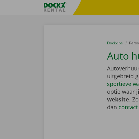
Ga naar inhoud
Taalselectie overslaan
Fratello DEMO
U bevindt zich hi
van
Dockx.be
naar
Pers
Auto h
Autoverhuur
uitgebreid 
sportieve w
optie waar j
website
. Z
dan
contact