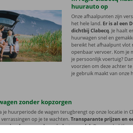
huurauto op
Onze afhaalpunten zijn ver
het hele land.
Er is al een 
dichtbij Clabecq
. Je haalt 
huurwagen snel en gemakkel
bereikt het afhaalpunt vlot
openbaar vervoer. Kom je me
je persoonlijk voertuig? Dan
voorzien om deze achter te l
je gebruik maakt van onze 
wagen zonder kopzorgen
 je huurperiode de wagen terugbrengt op onze locatie in C
 verrassingen op je te wachten.
Transparante prijzen en e
 service dragen we hoog in het vaandel.
Daarom bekijken 