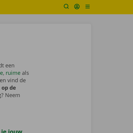
dt een
e
,
ruime
als
en vind de
 op de
ig? Neem
 je jouw