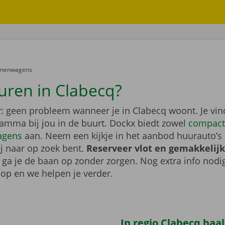
er:
onenwagens
uren in Clabecq?
: geen probleem wanneer je in Clabecq woont. Je vin
gamma bij jou in de buurt. Dockx biedt zowel
compact
agens
aan. Neem een kijkje in het aanbod huurauto’s 
ij naar op zoek bent.
Reserveer vlot en gemakkelijk
o ga je de baan op zonder zorgen. Nog extra info nod
op en we helpen je verder.
In regio Clabecq haal