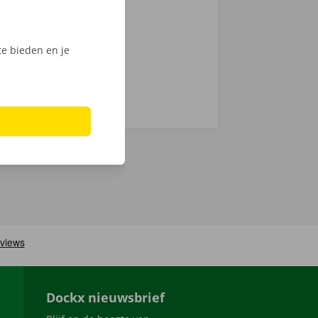
men ook 24/7
e bieden en je
Dockx nieuwsbrief