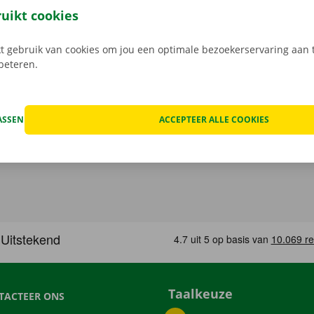
n de schade aan de auto. Je geniet bij technische proble
ruikt cookies
ping binnen heel Europa. Zo geraak je altijd veilig thuis.
 gebruik van cookies om jou een optimale bezoekerservaring aan t
rbeteren.
ASSEN
ACCEPTEER ALLE COOKIES
Taalkeuze
TACTEER ONS