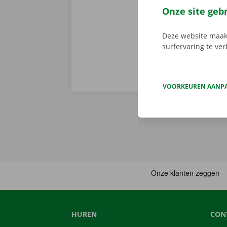
voorhand same
Onze site geb
van pechverhel
Deze website maakt
surfervaring te ve
VOORKEUREN AANP
HUREN
CON