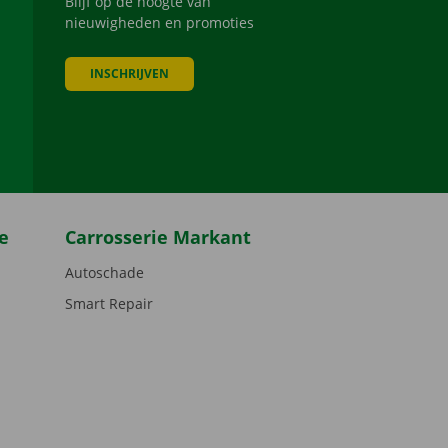
Blijf op de hoogte van
nieuwigheden en promoties
INSCHRIJVEN
be
e
Carrosserie Markant
Autoschade
Smart Repair