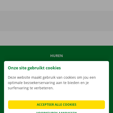
HUREN
ONS AANBOD
Onze site gebruikt cookies
ONZE DIENSTEN
Deze website maakt gebruik van cookies om jou een
LOCATIES
optimale bezoekerservaring aan te bieden en je
APP
surfervaring te verbeteren.
VERHUISOPLOSSINGEN
ACCEPTEER ALLE COOKIES