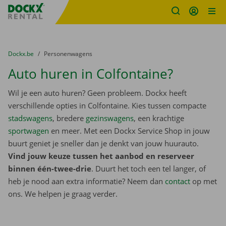
Fratello DEMO
Ga naar inhoud
Taalselectie overslaan
U bevindt zich hier:
van
Dockx.be
naar
Personenwagens
Auto huren in Colfontaine?
Wil je een auto huren? Geen probleem. Dockx heeft
verschillende opties in Colfontaine. Kies tussen compacte
stadswagens
, bredere
gezinswagens
, een krachtige
sportwagen
en meer. Met een Dockx Service Shop in jouw
buurt geniet je sneller dan je denkt van jouw huurauto.
Vind jouw keuze tussen het aanbod en reserveer
binnen één-twee-drie
. Duurt het toch een tel langer, of
heb je nood aan extra informatie? Neem dan
contact
op met
ons. We helpen je graag verder.