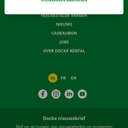
VOORKEUREN AANPASSEN
CONTACTEER ONS
VEELGESTELDE VRAGEN
NIEUWS
CADEAUBON
JOBS
OVER DOCKX RENTAL
NL
FR
EN
Facebook
Instagram
LinkedIn
YouTube
Dockx nieuwsbrief
Blijf op de hoogte van nieuwigheden en promoties