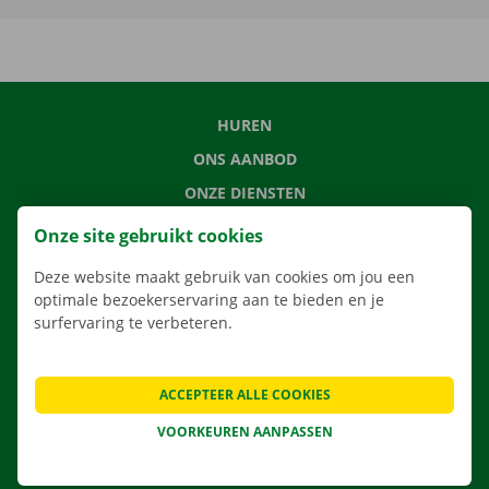
HUREN
ONS AANBOD
ONZE DIENSTEN
LOCATIES
Onze site gebruikt cookies
APP
Deze website maakt gebruik van cookies om jou een
VERHUISOPLOSSINGEN
optimale bezoekerservaring aan te bieden en je
surfervaring te verbeteren.
ACCEPTEER ALLE COOKIES
CONTACTEER ONS
VEELGESTELDE VRAGEN
VOORKEUREN AANPASSEN
NIEUWS