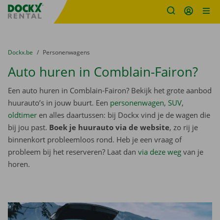
Fratello DEMO
Ga naar inhoud
Taalselectie overslaan
U bevindt zich hier:
van
Dockx.be
naar
Personenwagens
Auto huren in Comblain-Fairon?
Een auto huren in Comblain-Fairon? Bekijk het grote aanbod
huurauto’s in jouw buurt. Een
personenwagen
,
SUV
,
oldtimer
en alles daartussen: bij Dockx vind je de wagen die
bij jou past.
Boek je huurauto via de website
, zo rij je
binnenkort probleemloos rond. Heb je een vraag of
probleem bij het reserveren? Laat dan
via deze weg
van je
horen.