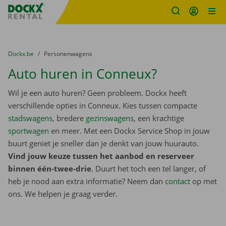
Fratello DEMO
Ga naar inhoud
Taalselectie overslaan
U bevindt zich hier:
van
Dockx.be
naar
Personenwagens
Auto huren in Conneux?
Wil je een auto huren? Geen probleem. Dockx heeft
verschillende opties in Conneux. Kies tussen compacte
stadswagens
, bredere
gezinswagens
, een krachtige
sportwagen
en meer. Met een Dockx Service Shop in jouw
buurt geniet je sneller dan je denkt van jouw huurauto.
Vind jouw keuze tussen het aanbod en reserveer
binnen één-twee-drie
. Duurt het toch een tel langer, of
heb je nood aan extra informatie? Neem dan
contact
op met
ons. We helpen je graag verder.