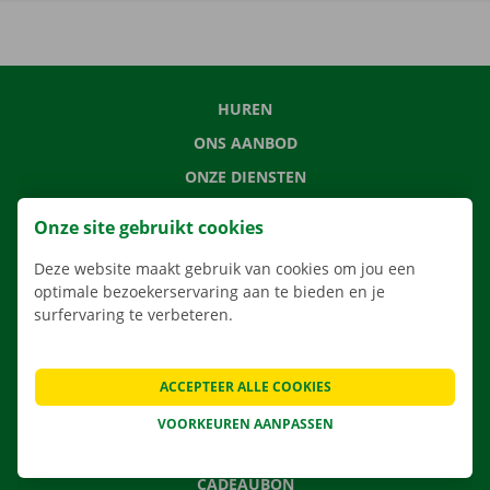
HUREN
ONS AANBOD
ONZE DIENSTEN
LOCATIES
Onze site gebruikt cookies
APP
Deze website maakt gebruik van cookies om jou een
VERHUISOPLOSSINGEN
optimale bezoekerservaring aan te bieden en je
surfervaring te verbeteren.
CONTACTEER ONS
ACCEPTEER ALLE COOKIES
VEELGESTELDE VRAGEN
VOORKEUREN AANPASSEN
NIEUWS
CADEAUBON