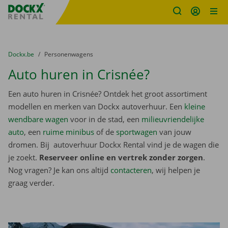
Fratello DEMO
Ga naar inhoud
Taalselectie overslaan
U bevindt zich hier:
van
Dockx.be
naar
Personenwagens
Auto huren in Crisnée?
Een auto huren in Crisnée? Ontdek het groot assortiment
modellen en merken van Dockx autoverhuur. Een
kleine
wendbare wagen
voor in de stad, een
milieuvriendelijke
auto
, een
ruime minibus
of de
sportwagen
van jouw
dromen. Bij autoverhuur Dockx Rental vind je de wagen die
je zoekt.
Reserveer online en vertrek zonder zorgen
.
Nog vragen? Je kan ons altijd
contacteren
, wij helpen je
graag verder.