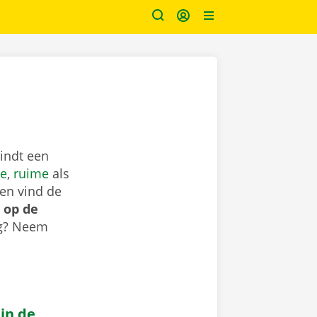
indt een
e
,
ruime
als
en vind de
 op de
ig? Neem
 in de