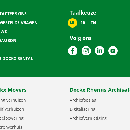
Taalkeuze
TACTEER ONS
LGESTELDE VRAGEN
NL
FR
EN
UWS
Volg ons
EAUBON
Facebook
Instagram
LinkedIn
YouTu
R DOCKX RENTAL
kx Movers
Dockx Rhenus Archisaf
ng verhuizen
Archiefopslag
ijf verhuizen
Digitalisering
elbewaring
Archiefvernietiging
orenverhuis