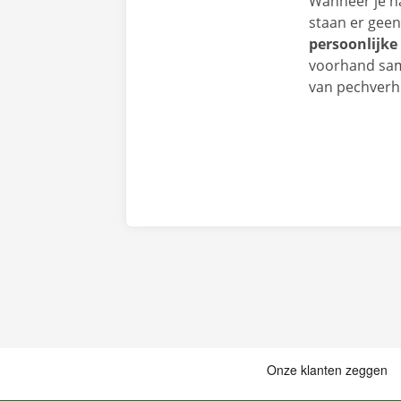
Wanneer je n
staan er geen
persoonlijke
voorhand same
van pechverhel