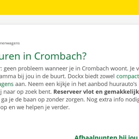
er:
onenwagens
uren in Crombach?
: geen probleem wanneer je in Crombach woont. Je v
gamma bij jou in de buurt. Dockx biedt zowel
compact
agens
aan. Neem een kijkje in het aanbod huurauto’s 
ij naar op zoek bent.
Reserveer vlot en gemakkelijk
o ga je de baan op zonder zorgen. Nog extra info nod
op en we helpen je verder.
Afhaalpunten bij jou