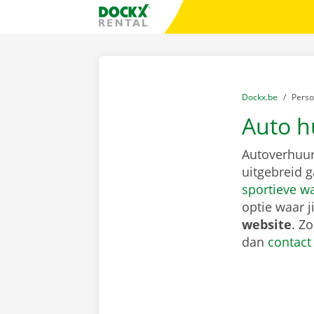
Ga naar inhoud
Taalselectie overslaan
Fratello DEMO
U bevindt zich hi
van
Dockx.be
naar
Pers
Auto h
Autoverhuur
uitgebreid 
sportieve w
optie waar j
website
. Z
dan
contact