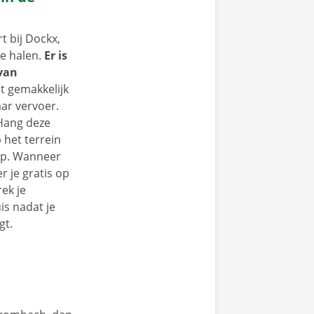
 bij Dockx,
te halen.
Er is
 van
et gemakkelijk
ar vervoer.
 Hang deze
 het terrein
op. Wanneer
r je gratis op
ek je
s nadat je
gt.