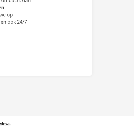
Crombach, dan
en
we op
men ook 24/7