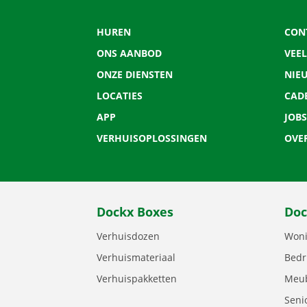
HUREN
CON
ONS AANBOD
VEE
ONZE DIENSTEN
NIE
LOCATIES
CAD
APP
JOBS
VERHUISOPLOSSINGEN
OVE
Dockx Boxes
Doc
Verhuisdozen
Woni
Verhuismateriaal
Bedr
Verhuispakketten
Meub
Seni