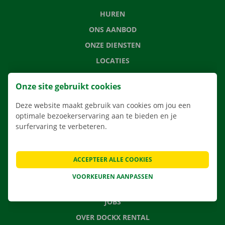
HUREN
ONS AANBOD
ONZE DIENSTEN
LOCATIES
APP
Onze site gebruikt cookies
VERHUISOPLOSSINGEN
Deze website maakt gebruik van cookies om jou een
optimale bezoekerservaring aan te bieden en je
surfervaring te verbeteren.
CONTACTEER ONS
VEELGESTELDE VRAGEN
ACCEPTEER ALLE COOKIES
NIEUWS
VOORKEUREN AANPASSEN
CADEAUBON
JOBS
OVER DOCKX RENTAL