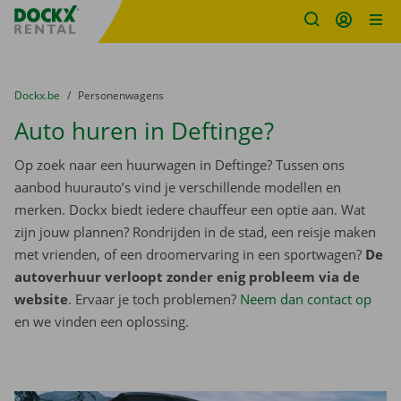
Fratello DEMO
Ga naar inhoud
Taalselectie overslaan
U bevindt zich hier:
van
Dockx.be
naar
Personenwagens
Auto huren in Deftinge?
Op zoek naar een huurwagen in Deftinge? Tussen ons
aanbod huurauto’s vind je verschillende modellen en
merken. Dockx biedt iedere chauffeur een optie aan. Wat
zijn jouw plannen? Rondrijden in de stad, een reisje maken
met vrienden, of een droomervaring in een sportwagen?
De
autoverhuur verloopt zonder enig probleem via de
website
. Ervaar je toch problemen?
Neem dan contact op
en we vinden een oplossing.