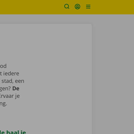
bod
t iedere
 stad, een
agen?
De
Ervaar je
ing.
e haal je