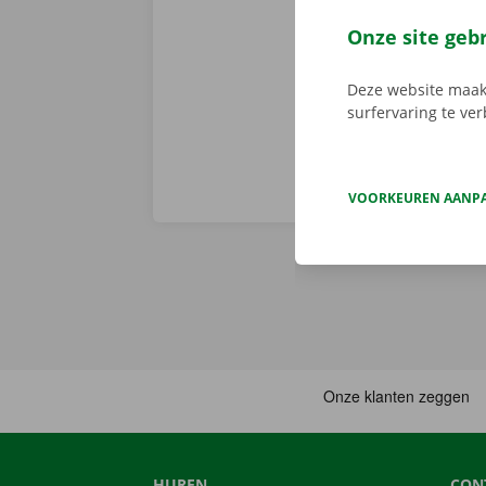
er niet op h
vertoont. In d
Onze site geb
Europa. Zo ve
Deze website maakt
surfervaring te ve
VOORKEUREN AANP
HUREN
CON