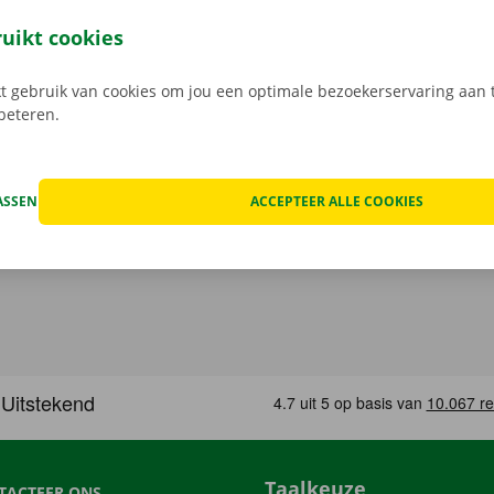
open, kan het voorkomen dat je huurwagen onderweg een te
at geval staat er 24/7 assistentie en pechverhelping voor je k
ruikt cookies
rtrek je zorgeloos op pad met je huurauto.
 gebruik van cookies om jou een optimale bezoekerservaring aan t
rbeteren.
ASSEN
ACCEPTEER ALLE COOKIES
Taalkeuze
TACTEER ONS