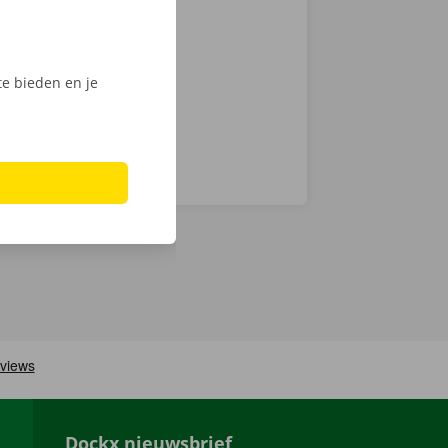
chnische fout
laar: in heel
e bieden en je
Dockx nieuwsbrief