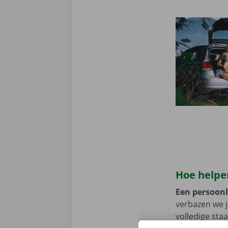
Hoe helpen
Een persoonli
verbazen we 
volledige sta