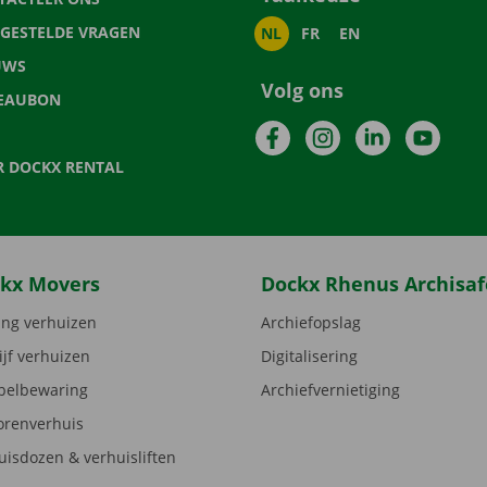
LGESTELDE VRAGEN
NL
FR
EN
UWS
Volg ons
EAUBON
Facebook
Instagram
LinkedIn
YouTu
R DOCKX RENTAL
kx Movers
Dockx Rhenus Archisaf
ng verhuizen
Archiefopslag
ijf verhuizen
Digitalisering
elbewaring
Archiefvernietiging
orenverhuis
uisdozen & verhuisliften