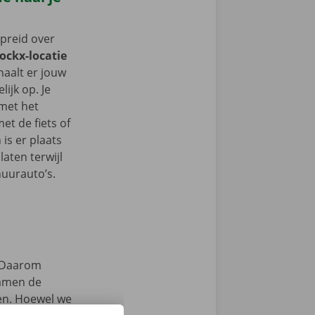
spreid over
Dockx-locatie
 haalt er jouw
ijk op. Je
 met het
t de fiets of
 is er plaats
aten terwijl
huurauto’s.
Daarom
samen de
zen. Hoewel we