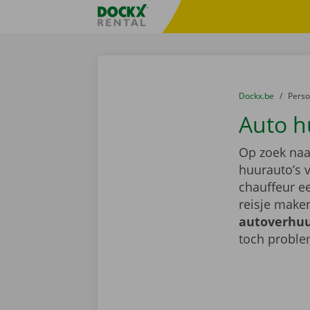
Ga naar inhoud
Taalselectie overslaan
Fratello DEMO
U bevindt zich hi
van
Dockx.be
naar
Pers
Auto h
Op zoek na
huurauto’s 
chauffeur ee
reisje make
autoverhuu
toch probl