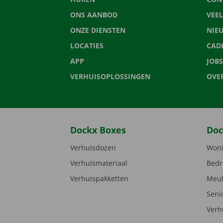
ONS AANBOD
VEE
ONZE DIENSTEN
NIE
LOCATIES
CAD
APP
JOBS
VERHUISOPLOSSINGEN
OVE
Dockx Boxes
Doc
Verhuisdozen
Woni
Verhuismateriaal
Bedr
Verhuispakketten
Meub
Seni
Verh