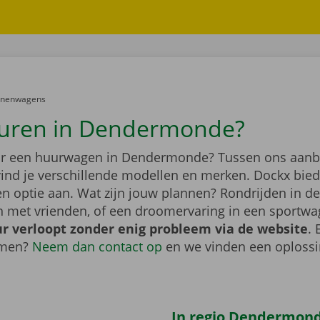
er:
onenwagens
uren in Dendermonde?
ar een huurwagen in Dendermonde? Tussen ons aan
vind je verschillende modellen en merken. Dockx bied
n optie aan. Wat zijn jouw plannen? Rondrijden in de
n met vrienden, of een droomervaring in een sportw
r verloopt zonder enig probleem via de website
. 
emen?
Neem dan contact op
en we vinden een oploss
In regio Dendermond