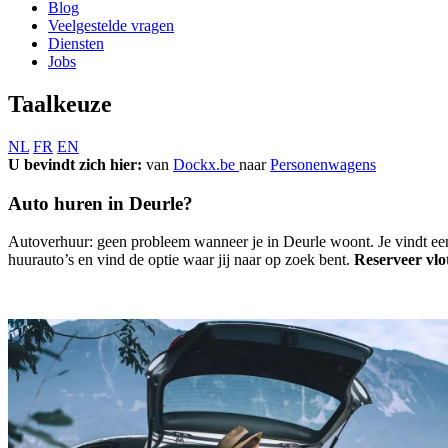
Blog
Veelgestelde vragen
Diensten
Jobs
Taalkeuze
NL
FR
EN
U bevindt zich hier:
van
Dockx.be
naar
Personenwagens
Auto huren in Deurle?
Autoverhuur: geen probleem wanneer je in Deurle woont. Je vindt ee
huurauto’s en vind de optie waar jij naar op zoek bent.
Reserveer vlo