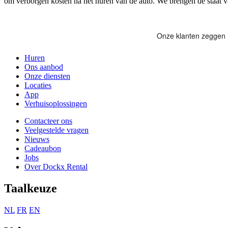
om verborgen kosten na het huren van de auto. We brengen de staat v
Huren
Ons aanbod
Onze diensten
Locaties
App
Verhuisoplossingen
Contacteer ons
Veelgestelde vragen
Nieuws
Cadeaubon
Jobs
Over Dockx Rental
Taalkeuze
NL
FR
EN