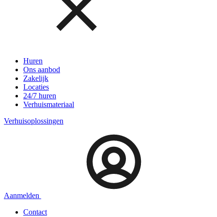
Huren
Ons aanbod
Zakelijk
Locaties
24/7 huren
Verhuismateriaal
Verhuisoplossingen
Aanmelden
Contact