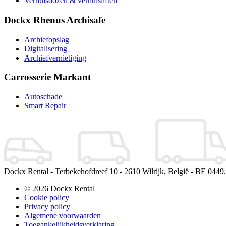
Verhuisdozen & verhuisliften
Dockx Rhenus Archisafe
Archiefopslag
Digitalisering
Archiefvernietiging
Carrosserie Markant
Autoschade
Smart Repair
Dockx Rental
-
Terbekehofdreef 10
-
2610
Wilrijk
,
België
-
BE 0449.
© 2026 Dockx Rental
Cookie policy
Privacy policy
Algemene voorwaarden
Toegankelijkheidsverklaring