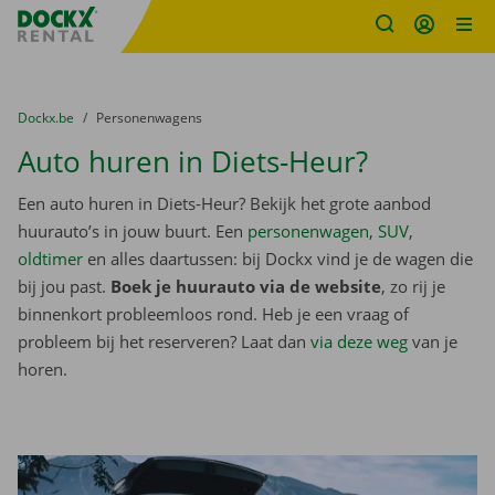
Fratello DEMO
Ga naar inhoud
Taalselectie overslaan
U bevindt zich hier:
van
Dockx.be
naar
Personenwagens
Auto huren in Diets-Heur?
Een auto huren in Diets-Heur? Bekijk het grote aanbod
huurauto’s in jouw buurt. Een
personenwagen
,
SUV
,
oldtimer
en alles daartussen: bij Dockx vind je de wagen die
bij jou past.
Boek je huurauto via de website
, zo rij je
binnenkort probleemloos rond. Heb je een vraag of
probleem bij het reserveren? Laat dan
via deze weg
van je
horen.