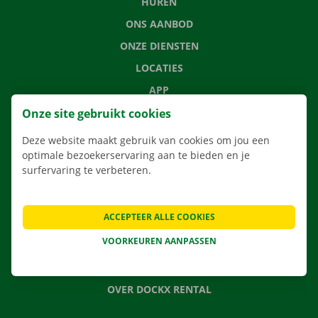
HUREN
ONS AANBOD
ONZE DIENSTEN
LOCATIES
APP
VERHUISOPLOSSINGEN
Onze site gebruikt cookies
Deze website maakt gebruik van cookies om jou een
optimale bezoekerservaring aan te bieden en je
surfervaring te verbeteren.
CONTACTEER ONS
VEELGESTELDE VRAGEN
ACCEPTEER ALLE COOKIES
NIEUWS
VOORKEUREN AANPASSEN
CADEAUBON
JOBS
OVER DOCKX RENTAL