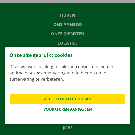
HUREN
ONS AANBOD
ONZE DIENSTEN
LOCATIES
APP
Onze site gebruikt cookies
VERHUISOPLOSSINGEN
Deze website maakt gebruik van cookies om jou een
optimale bezoekerservaring aan te bieden en je
surfervaring te verbeteren.
CONTACTEER ONS
ACCEPTEER ALLE COOKIES
VEELGESTELDE VRAGEN
NIEUWS
VOORKEUREN AANPASSEN
CADEAUBON
JOBS