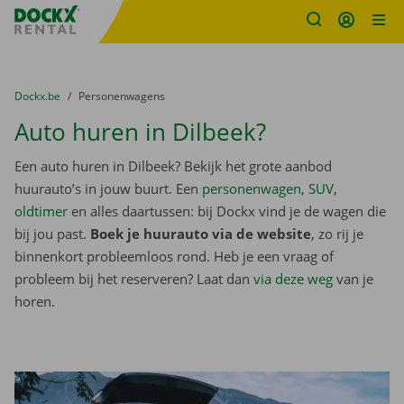
Fratello DEMO
Ga naar inhoud
Taalselectie overslaan
U bevindt zich hier:
van
Dockx.be
naar
Personenwagens
Auto huren in Dilbeek?
Een auto huren in Dilbeek? Bekijk het grote aanbod
huurauto’s in jouw buurt. Een
personenwagen
,
SUV
,
oldtimer
en alles daartussen: bij Dockx vind je de wagen die
bij jou past.
Boek je huurauto via de website
, zo rij je
binnenkort probleemloos rond. Heb je een vraag of
probleem bij het reserveren? Laat dan
via deze weg
van je
horen.