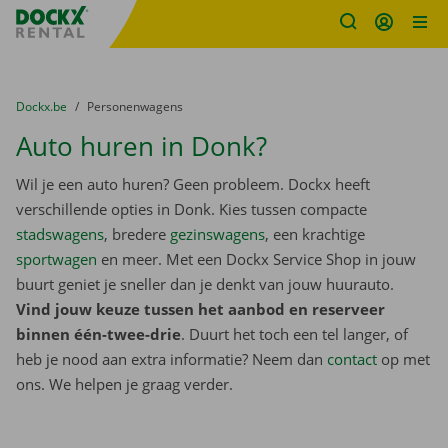
Fratello DEMO
Ga naar inhoud
Taalselectie overslaan
U bevindt zich hier:
van
Dockx.be
naar
Personenwagens
Auto huren in Donk?
Wil je een auto huren? Geen probleem. Dockx heeft
verschillende opties in Donk. Kies tussen compacte
stadswagens
, bredere
gezinswagens
, een krachtige
sportwagen
en meer. Met een Dockx Service Shop in jouw
buurt geniet je sneller dan je denkt van jouw huurauto.
Vind jouw keuze tussen het aanbod en reserveer
binnen één-twee-drie
. Duurt het toch een tel langer, of
heb je nood aan extra informatie? Neem dan
contact
op met
ons. We helpen je graag verder.