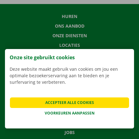
HUREN
ONS AANBOD
ONZE DIENSTEN
LOCATIES
APP
Onze site gebruikt cookies
VERHUISOPLOSSINGEN
Deze website maakt gebruik van cookies om jou een
optimale bezoekerservaring aan te bieden en je
surfervaring te verbeteren.
CONTACTEER ONS
ACCEPTEER ALLE COOKIES
VEELGESTELDE VRAGEN
NIEUWS
VOORKEUREN AANPASSEN
CADEAUBON
JOBS