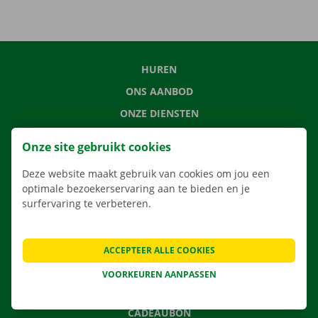
HUREN
ONS AANBOD
ONZE DIENSTEN
LOCATIES
Onze site gebruikt cookies
APP
Deze website maakt gebruik van cookies om jou een
VERHUISOPLOSSINGEN
optimale bezoekerservaring aan te bieden en je
surfervaring te verbeteren.
CONTACTEER ONS
ACCEPTEER ALLE COOKIES
VEELGESTELDE VRAGEN
VOORKEUREN AANPASSEN
NIEUWS
CADEAUBON