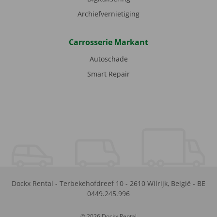
Archiefvernietiging
Carrosserie Markant
Autoschade
Smart Repair
Dockx Rental
-
Terbekehofdreef 10
-
2610
Wilrijk
,
België
-
BE
0449.245.996
© 2026 Dockx Rental