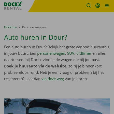
Fratello DEMO
Ga naar inhoud
Taalselectie overslaan
U bevindt zich hier:
van
Dockx.be
naar
Personenwagens
Auto huren in Dour?
Een auto huren in Dour? Bekijk het grote aanbod huurauto’s
in jouw buurt. Een
personenwagen
,
SUV
,
oldtimer
en alles
daartussen: bij Dockx vind je de wagen die bij jou past.
Boek je huurauto via de website
, zo rij je binnenkort
probleemloos rond. Heb je een vraag of probleem bij het
reserveren? Laat dan
via deze weg
van je horen.