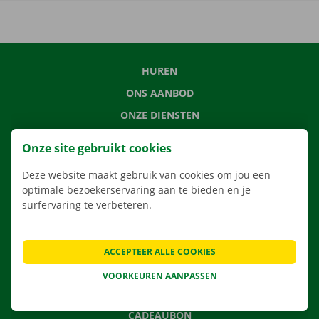
HUREN
ONS AANBOD
ONZE DIENSTEN
LOCATIES
Onze site gebruikt cookies
APP
Deze website maakt gebruik van cookies om jou een
VERHUISOPLOSSINGEN
optimale bezoekerservaring aan te bieden en je
surfervaring te verbeteren.
CONTACTEER ONS
ACCEPTEER ALLE COOKIES
VEELGESTELDE VRAGEN
VOORKEUREN AANPASSEN
NIEUWS
CADEAUBON