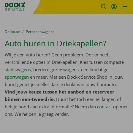
Fratello DEMO
Ga naar inhoud
Taalselectie overslaan
U bevindt zich hier:
van
Dockx.be
naar
Personenwagens
Auto huren in Driekapellen?
Wil je een auto huren? Geen probleem. Dockx heeft
verschillende opties in Driekapellen. Kies tussen compacte
stadswagens
, bredere
gezinswagens
, een krachtige
sportwagen
en meer. Met een Dockx Service Shop in jouw
buurt geniet je sneller dan je denkt van jouw huurauto.
Vind jouw keuze tussen het aanbod en reserveer
binnen één-twee-drie
. Duurt het toch een tel langer, of
heb je nood aan extra informatie? Neem dan
contact
op met
ons. We helpen je graag verder.