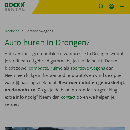
Fratello DEMO
Ga naar inhoud
Taalselectie overslaan
U bevindt zich hier:
van
Dockx.be
naar
Personenwagens
Auto huren in Drongen?
Autoverhuur: geen probleem wanneer je in Drongen woont.
Je vindt een uitgebreid gamma bij jou in de buurt. Dockx
biedt zowel
compacte
,
ruime
als
sportieve wagens
aan.
Neem een kijkje in het aanbod huurauto’s en vind de optie
waar jij naar op zoek bent.
Reserveer vlot en gemakkelijk
op de website
. Zo ga je de baan op zonder zorgen. Nog
extra info nodig? Neem dan
contact
op en we helpen je
verder.