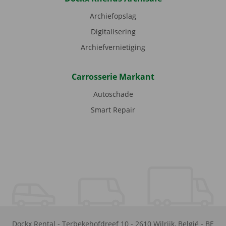
Archiefopslag
Digitalisering
Archiefvernietiging
Carrosserie Markant
Autoschade
Smart Repair
Dockx Rental
-
Terbekehofdreef 10
-
2610
Wilrijk
,
België
-
BE