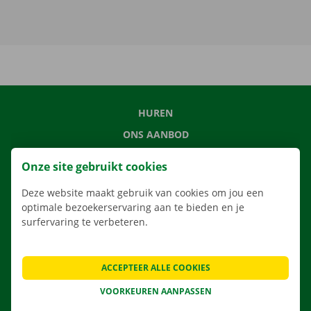
HUREN
ONS AANBOD
ONZE DIENSTEN
Onze site gebruikt cookies
LOCATIES
Deze website maakt gebruik van cookies om jou een
APP
optimale bezoekerservaring aan te bieden en je
VERHUISOPLOSSINGEN
surfervaring te verbeteren.
ACCEPTEER ALLE COOKIES
CONTACTEER ONS
VOORKEUREN AANPASSEN
VEELGESTELDE VRAGEN