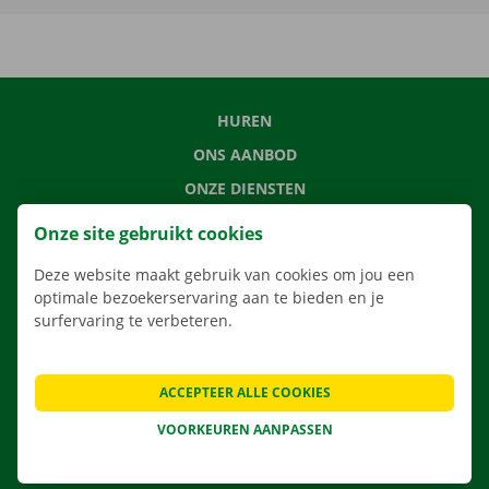
HUREN
ONS AANBOD
ONZE DIENSTEN
LOCATIES
Onze site gebruikt cookies
APP
Deze website maakt gebruik van cookies om jou een
VERHUISOPLOSSINGEN
optimale bezoekerservaring aan te bieden en je
surfervaring te verbeteren.
ACCEPTEER ALLE COOKIES
CONTACTEER ONS
VEELGESTELDE VRAGEN
VOORKEUREN AANPASSEN
NIEUWS