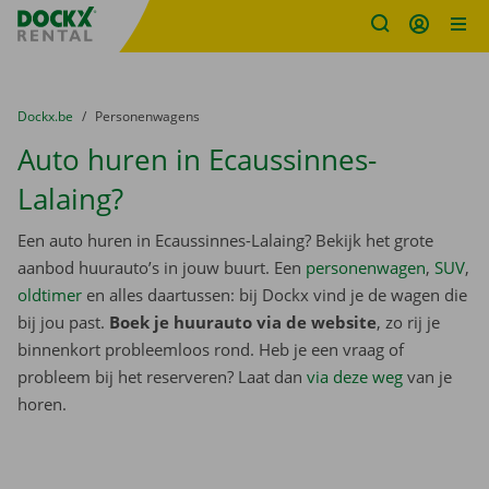
Fratello DEMO
Ga naar inhoud
Taalselectie overslaan
U bevindt zich hier:
van
Dockx.be
naar
Personenwagens
Auto huren in Ecaussinnes-
Lalaing?
Een auto huren in Ecaussinnes-Lalaing? Bekijk het grote
aanbod huurauto’s in jouw buurt. Een
personenwagen
,
SUV
,
oldtimer
en alles daartussen: bij Dockx vind je de wagen die
bij jou past.
Boek je huurauto via de website
, zo rij je
binnenkort probleemloos rond. Heb je een vraag of
probleem bij het reserveren? Laat dan
via deze weg
van je
horen.