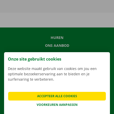
HUREN
ONS AANBOD
ONZE DIENSTEN
Onze site gebruikt cookies
LOCATIES
Deze website maakt gebruik van cookies om jou een
APP
optimale bezoekerservaring aan te bieden en je
VERHUISOPLOSSINGEN
surfervaring te verbeteren.
ACCEPTEER ALLE COOKIES
CONTACTEER ONS
VOORKEUREN AANPASSEN
VEELGESTELDE VRAGEN