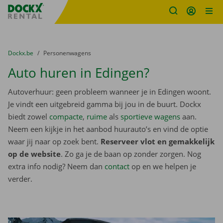
Fratello DEMO
Ga naar inhoud
Taalselectie overslaan
U bevindt zich hier:
van
Dockx.be
naar
Personenwagens
Auto huren in Edingen?
Autoverhuur: geen probleem wanneer je in Edingen woont.
Je vindt een uitgebreid gamma bij jou in de buurt. Dockx
biedt zowel
compacte
,
ruime
als
sportieve wagens
aan.
Neem een kijkje in het aanbod huurauto’s en vind de optie
waar jij naar op zoek bent.
Reserveer vlot en gemakkelijk
op de website
. Zo ga je de baan op zonder zorgen. Nog
extra info nodig? Neem dan
contact
op en we helpen je
verder.