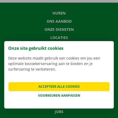
HUREN
ONS AANBOD
ONZE DIENSTEN
LOCATIES
APP
Onze site gebruikt cookies
VERHUISOPLOSSINGEN
Deze website maakt gebruik van cookies om jou een
optimale bezoekerservaring aan te bieden en je
surfervaring te verbeteren.
CONTACTEER ONS
ACCEPTEER ALLE COOKIES
VEELGESTELDE VRAGEN
NIEUWS
VOORKEUREN AANPASSEN
CADEAUBON
JOBS