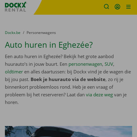
Fratello DEMO
Ga naar inhoud
Taalselectie overslaan
U bevindt zich hier:
van
Dockx.be
naar
Personenwagens
Auto huren in Eghezée?
Een auto huren in Eghezée? Bekijk het grote aanbod
huurauto’s in jouw buurt. Een
personenwagen
,
SUV
,
oldtimer
en alles daartussen: bij Dockx vind je de wagen die
bij jou past.
Boek je huurauto via de website
, zo rij je
binnenkort probleemloos rond. Heb je een vraag of
probleem bij het reserveren? Laat dan
via deze weg
van je
horen.