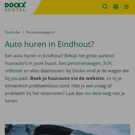
Fratello DEMO
Ga naar inhoud
Taalselectie overslaan
U bevindt zich hier:
van
Dockx.be
naar
Personenwagens
Auto huren in Eindhout?
Een auto huren in Eindhout? Bekijk het grote aanbod
huurauto’s in jouw buurt. Een
personenwagen
,
SUV
,
oldtimer
en alles daartussen: bij Dockx vind je de wagen die
bij jou past.
Boek je huurauto via de website
, zo rij je
binnenkort probleemloos rond. Heb je een vraag of
probleem bij het reserveren? Laat dan
via deze weg
van je
horen.