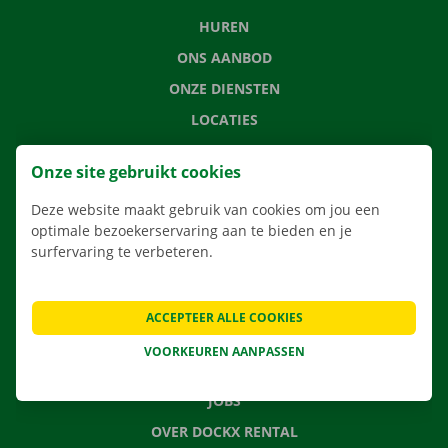
HUREN
ONS AANBOD
ONZE DIENSTEN
LOCATIES
APP
Onze site gebruikt cookies
VERHUISOPLOSSINGEN
Deze website maakt gebruik van cookies om jou een
optimale bezoekerservaring aan te bieden en je
surfervaring te verbeteren.
CONTACTEER ONS
VEELGESTELDE VRAGEN
ACCEPTEER ALLE COOKIES
NIEUWS
VOORKEUREN AANPASSEN
CADEAUBON
JOBS
OVER DOCKX RENTAL