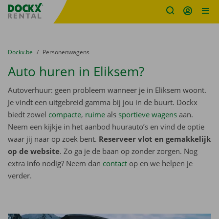
Fratello DEMO
Ga naar inhoud
Taalselectie overslaan
U bevindt zich hier:
van
Dockx.be
naar
Personenwagens
Auto huren in Eliksem?
Autoverhuur: geen probleem wanneer je in Eliksem woont.
Je vindt een uitgebreid gamma bij jou in de buurt. Dockx
biedt zowel
compacte
,
ruime
als
sportieve wagens
aan.
Neem een kijkje in het aanbod huurauto’s en vind de optie
waar jij naar op zoek bent.
Reserveer vlot en gemakkelijk
op de website
. Zo ga je de baan op zonder zorgen. Nog
extra info nodig? Neem dan
contact
op en we helpen je
verder.